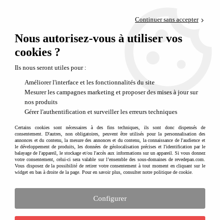
Paiement en 4x sans frais via PayPal
Continuer sans accepter
Livraison en relais offerte dès 69€
Nous autorisez-vous à utiliser vos
0
Départ de notre dépôt avant 14h
cookies ?
Ils nous seront utiles pour :
Améliorer l'interface et les fonctionnalités du site
Mesurer les campagnes marketing et proposer des mises à jour sur
nos produits
Gérer l'authentification et surveiller les erreurs techniques
Certains cookies sont nécessaires à des fins techniques, ils sont donc dispensés de
consentement. D'autres, non obligatoires, peuvent être utilisés pour la personnalisation des
annonces et du contenu, la mesure des annonces et du contenu, la connaissance de l'audience et
le développement de produits, les données de géolocalisation précises et l'identification par le
balayage de l'appareil, le stockage et/ou l'accès aux informations sur un appareil. Si vous donnez
votre consentement, celui-ci sera valable sur l’ensemble des sous-domaines de revedepan.com.
Vous disposez de la possibilité de retirer votre consentement à tout moment en cliquant sur le
widget en bas à droite de la page. Pour en savoir plus, consulter notre politique de cookie.
Configurer