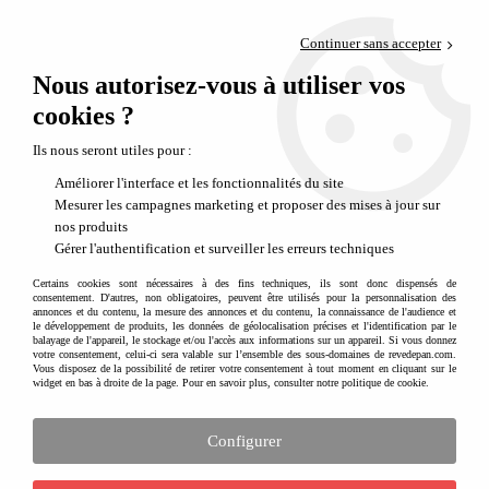
Paiement en 4x sans frais via PayPal
Continuer sans accepter
Livraison en relais offerte dès 69€
Nous autorisez-vous à utiliser vos
0
Départ de notre dépôt avant 14h
cookies ?
Du coton bio aux couleurs naturelles pour bébé
Ils nous seront utiles pour :
Améliorer l'interface et les fonctionnalités du site
Mesurer les campagnes marketing et proposer des mises à jour sur
nos produits
Gérer l'authentification et surveiller les erreurs techniques
Certains cookies sont nécessaires à des fins techniques, ils sont donc dispensés de
consentement. D'autres, non obligatoires, peuvent être utilisés pour la personnalisation des
annonces et du contenu, la mesure des annonces et du contenu, la connaissance de l'audience et
le développement de produits, les données de géolocalisation précises et l'identification par le
balayage de l'appareil, le stockage et/ou l'accès aux informations sur un appareil. Si vous donnez
votre consentement, celui-ci sera valable sur l’ensemble des sous-domaines de revedepan.com.
Vous disposez de la possibilité de retirer votre consentement à tout moment en cliquant sur le
widget en bas à droite de la page. Pour en savoir plus, consulter notre politique de cookie.
Configurer
Qu'est-ce que le coton bio naturellement