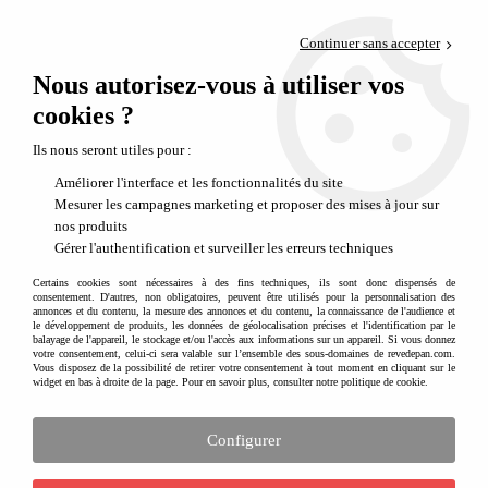
Paiement en 4x sans frais via PayPal
Continuer sans accepter
Livraison en relais offerte dès 69€
Nous autorisez-vous à utiliser vos
0
Départ de notre dépôt avant 14h
cookies ?
Une deco pour noël très créative
Ils nous seront utiles pour :
Améliorer l'interface et les fonctionnalités du site
Mesurer les campagnes marketing et proposer des mises à jour sur
nos produits
Gérer l'authentification et surveiller les erreurs techniques
Certains cookies sont nécessaires à des fins techniques, ils sont donc dispensés de
consentement. D'autres, non obligatoires, peuvent être utilisés pour la personnalisation des
annonces et du contenu, la mesure des annonces et du contenu, la connaissance de l'audience et
le développement de produits, les données de géolocalisation précises et l'identification par le
balayage de l'appareil, le stockage et/ou l'accès aux informations sur un appareil. Si vous donnez
votre consentement, celui-ci sera valable sur l’ensemble des sous-domaines de revedepan.com.
Vous disposez de la possibilité de retirer votre consentement à tout moment en cliquant sur le
widget en bas à droite de la page. Pour en savoir plus, consulter notre politique de cookie.
Configurer
Noël est la fête incontournable de l'année où rêves, cadeaux et guirlandes