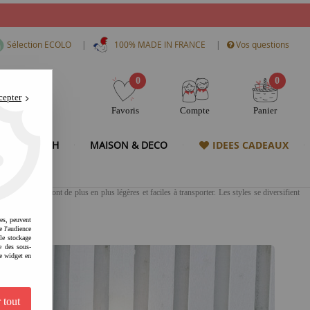
|
|
Sélection ECOLO
100% MADE IN FRANCE
Vos questions
0
0
cepter
Favoris
Compte
Panier
& HIGH TECH
MAISON & DECO
IDEES CADEAUX
la ville, elles sont de plus en plus légères et faciles à transporter. Les styles se diversifient
res, peuvent
e l'audience
 le stockage
e des sous-
e widget en
 tout