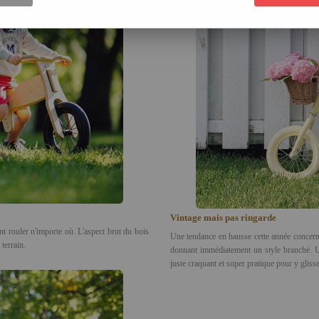
Vintage mais pas ringarde
nt rouler n'importe où. L'aspect brut du bois
Une tendance en hausse cette année concern
 terrain.
donnant immédiatement un style branché. Un
juste craquant et super pratique pour y gliss