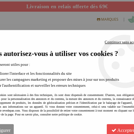
Livraison en relais offerte dès 69€
Départ de notre dépôt avant 14h
|
MARQUES
Continuer sans ac
 autorisez-vous à utiliser vos cookies ?
S CREATIFS
PLEIN AIR
SCIENCE & NATURE
MODE 
 seront utiles pour :
iorer l'interface et les fonctionnalités du site
rer les campagnes marketing et proposer des mises à jour sur nos produits
s petits. Presque indispensables pour les beaux jours et les ballades dans les parcs, les forêts et 
r l'authentification et surveiller les erreurs techniques
okies sont nécessaires à des fins techniques, ils sont donc dispensés de consentement. D'autres, non obligatoi
és pour la personnalisation des annonces et du contenu, la mesure des annonces et du contenu, la connaissance d
oppement de produits, les données de géolocalisation précises et l'identification par le balayage de l'appareil,
cès aux informations sur un appareil. Si vous donnez votre consentement, celui-ci sera valable sur l’ensembl
e revedepan.com. Vous disposez de la possibilité de retirer votre consentement à tout moment en cliquant sur l
e de la page. Pour en savoir plus, consulter notre politique de cookie.
igurer
Accepter