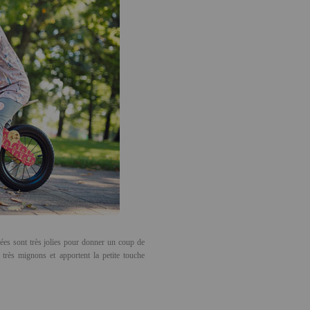
mées sont très jolies pour donner un coup de
très mignons et apportent la petite touche