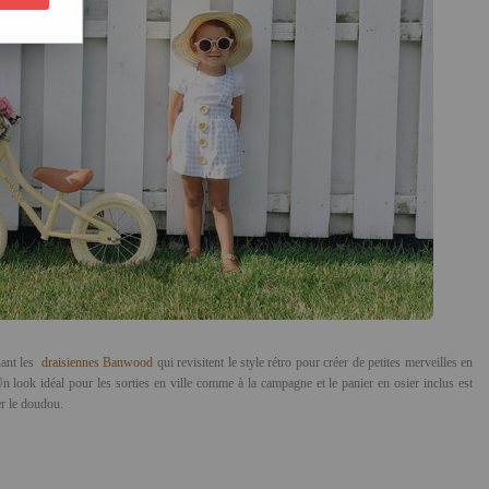
ant les
draisiennes Banwood
qui revisitent le style rétro pour créer de petites merveilles en
 look idéal pour les sorties en ville comme à la campagne et le panier en osier inclus est
er le doudou.