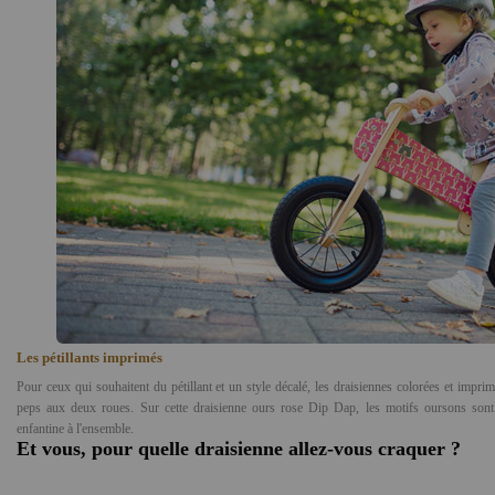
Les pétillants imprimés
Pour ceux qui souhaitent du pétillant et un style décalé, les draisiennes colorées et impri
peps aux deux roues. Sur cette draisienne ours rose Dip Dap, les motifs oursons sont 
enfantine à l'ensemble.
Et vous, pour quelle draisienne allez-vous craquer ?