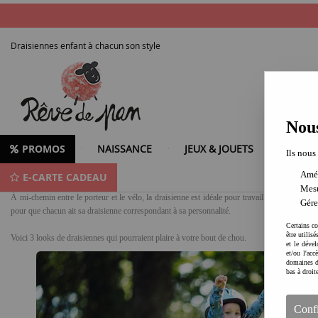
Draisiennes enfant à chacun son style
Nous
PROMOS
NAISSANCE
JEUX & JOUETS
LOISIR
Ils nous
Amél
E-CARTE CADEAU
Draisienne enfant must have
Mesu
À mi-chemin entre le porteur et le vélo, la draisienne est idéale pour travailler l'équilibre de
Gére
pour que chacun ait sa draisienne correspondant à sa personnalité.
Certains co
être utilis
Voici 3 looks de draisiennes qui pourraient plaire à votre bout de chou.
et le dével
et/ou l'ac
domaines d
bas à droit
Conf