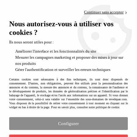
Paiement en 4x sans frais via PayPal
Continuer sans accepter
Livraison en relais offerte dès 69€
Nous autorisez-vous à utiliser vos
0
Départ de notre dépôt avant 14h
cookies ?
Tapis fourrure pour enfant
Ils nous seront utiles pour :
Améliorer l'interface et les fonctionnalités du site
Mesurer les campagnes marketing et proposer des mises à jour sur
nos produits
Gérer l'authentification et surveiller les erreurs techniques
Certains cookies sont nécessaires à des fins techniques, ils sont donc dispensés de
consentement. D'autres, non obligatoires, peuvent être utilisés pour la personnalisation des
annonces et du contenu, la mesure des annonces et du contenu, la connaissance de l'audience et
le développement de produits, les données de géolocalisation précises et l'identification par le
balayage de l'appareil, le stockage et/ou l'accès aux informations sur un appareil. Si vous donnez
votre consentement, celui-ci sera valable sur l’ensemble des sous-domaines de revedepan.com.
Vous disposez de la possibilité de retirer votre consentement à tout moment en cliquant sur le
widget en bas à droite de la page. Pour en savoir plus, consulter notre politique de cookie.
Un coin douillet et chaleureux
C'est exactement ce que nous souhaitons créer en général dans
la chambre d'enfant :
Configurer
une ambiance douillette, chaleureuse et pleine de douceur.