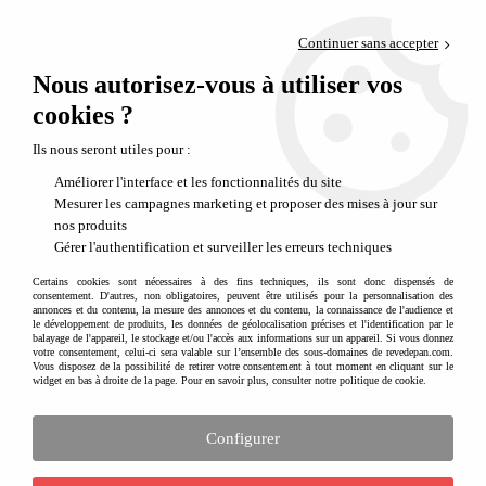
Paiement en 4x sans frais via PayPal
Continuer sans accepter
Livraison en relais offerte dès 69€
Nous autorisez-vous à utiliser vos
0
Départ de notre dépôt avant 14h
cookies ?
Ils nous seront utiles pour :
Améliorer l'interface et les fonctionnalités du site
Mesurer les campagnes marketing et proposer des mises à jour sur
nos produits
Gérer l'authentification et surveiller les erreurs techniques
Certains cookies sont nécessaires à des fins techniques, ils sont donc dispensés de
consentement. D'autres, non obligatoires, peuvent être utilisés pour la personnalisation des
annonces et du contenu, la mesure des annonces et du contenu, la connaissance de l'audience et
le développement de produits, les données de géolocalisation précises et l'identification par le
balayage de l'appareil, le stockage et/ou l'accès aux informations sur un appareil. Si vous donnez
votre consentement, celui-ci sera valable sur l’ensemble des sous-domaines de revedepan.com.
Vous disposez de la possibilité de retirer votre consentement à tout moment en cliquant sur le
widget en bas à droite de la page. Pour en savoir plus, consulter notre politique de cookie.
Configurer