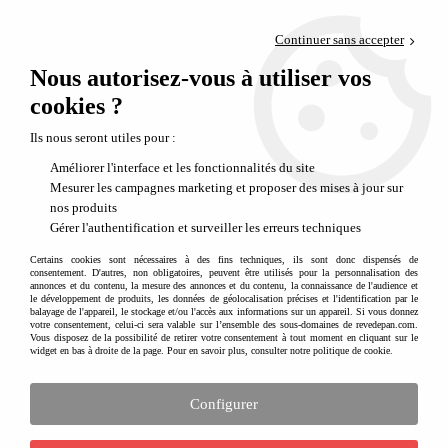
Paiement en 4x sans frais via PayPal
Continuer sans accepter
Livraison en relais offerte dès 69€
Nous autorisez-vous à utiliser vos
0
Départ de notre dépôt avant 14h
cookies ?
Formulaire jeu concours 2 Minuscule
Ils nous seront utiles pour :
Jeu concours 2 terminé !
Améliorer l'interface et les fonctionnalités du site
Mesurer les campagnes marketing et proposer des mises à jour sur
Les gagnants sont tirés au sort le 31 janvier 2019
nos produits
et seront contactés par e-mail
Gérer l'authentification et surveiller les erreurs techniques
Certains cookies sont nécessaires à des fins techniques, ils sont donc dispensés de
Jeu concours 2 terminé !
consentement. D'autres, non obligatoires, peuvent être utilisés pour la personnalisation des
annonces et du contenu, la mesure des annonces et du contenu, la connaissance de l'audience et
Les gagnants sont tirés au sort le 31 janvier 2019
le développement de produits, les données de géolocalisation précises et l'identification par le
balayage de l'appareil, le stockage et/ou l'accès aux informations sur un appareil. Si vous donnez
et seront contactés par e-mail
votre consentement, celui-ci sera valable sur l’ensemble des sous-domaines de revedepan.com.
Vous disposez de la possibilité de retirer votre consentement à tout moment en cliquant sur le
Jeu concours 2 terminé !
widget en bas à droite de la page. Pour en savoir plus, consulter notre politique de cookie.
Les gagnants sont tirés au sort le 31 janvier 2019
Configurer
et seront contactés par e-mail