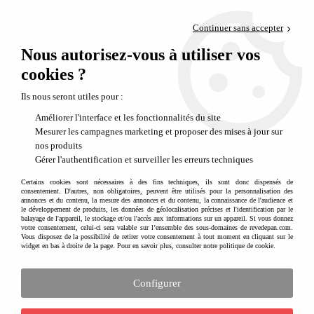
Paiement en 4x sans frais via PayPal
Continuer sans accepter
Livraison en relais offerte dès 69€
Nous autorisez-vous à utiliser vos
0
Départ de notre dépôt avant 14h
cookies ?
Ils nous seront utiles pour :
Améliorer l'interface et les fonctionnalités du site
Mesurer les campagnes marketing et proposer des mises à jour sur
nos produits
Gérer l'authentification et surveiller les erreurs techniques
Certains cookies sont nécessaires à des fins techniques, ils sont donc dispensés de
consentement. D'autres, non obligatoires, peuvent être utilisés pour la personnalisation des
annonces et du contenu, la mesure des annonces et du contenu, la connaissance de l'audience et
le développement de produits, les données de géolocalisation précises et l'identification par le
balayage de l'appareil, le stockage et/ou l'accès aux informations sur un appareil. Si vous donnez
votre consentement, celui-ci sera valable sur l’ensemble des sous-domaines de revedepan.com.
Vous disposez de la possibilité de retirer votre consentement à tout moment en cliquant sur le
widget en bas à droite de la page. Pour en savoir plus, consulter notre politique de cookie.
Configurer