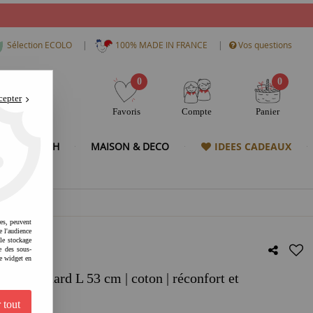
|
|
Sélection ECOLO
100% MADE IN FRANCE
Vos questions
0
0
cepter
Favoris
Compte
Panier
& HIGH TECH
MAISON & DECO
IDEES CADEAUX
res, peuvent
e l'audience
 le stockage
e des sous-
e widget en
e Renard L 53 cm | coton | réconfort et
u narratif
 tout