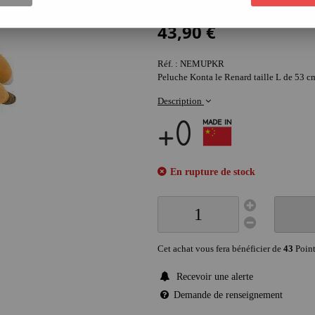
1
Avis
43
,
90
€
Réf. :
NEMUPKR
Peluche Konta le Renard taille L de 53
Description
En rupture de stock
Cet achat vous fera bénéficier de
43
Point
Recevoir une alerte
Demande de renseignement