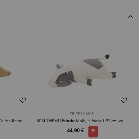
NEMU NEMU
NEMU NEMU Peluche Sora le Chien Golden Retriever L 56 cm | coton| réconfort et attachement | histoires et jeu narratif
NEMU NEMU Peluche Molly la Vache L 53 cm | coton | réconfort et attachement | histoires et jeu narratif
44,90 €