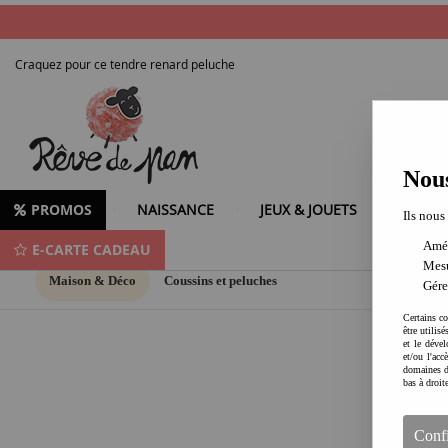
Craquez pour ce tendre renard peluche
Nous
PROMOS
NAISSANCE
JEUX & JOUETS
LOISIR
Ils nous
Amél
E-CARTE CADEAU
Mesu
Maison & Déco
Coussins et peluches
Gére
Certains co
être utilis
et le dével
et/ou l'ac
domaines d
bas à droit
Conf