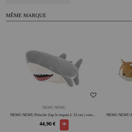
MÊME MARQUE
NEMU NEMU
NEMU NEMU Peluche Zap le requin L 53 cm | coton | réconfort et attachement | histoires et jeu narratif
44,90 €