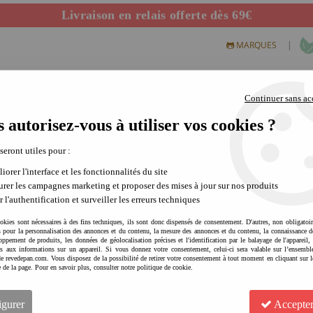
Livraison en relais offerte dès 69€
Départ de notre dépôt avant 14h
|
MARQUES
Continuer sans ac
 autorisez-vous à utiliser vos cookies ?
S CREATIFS
PLEIN AIR
SCIENCE & NATURE
MODE 
 seront utiles pour :
iorer l'interface et les fonctionnalités du site
rer les campagnes marketing et proposer des mises à jour sur nos produits
r l'authentification et surveiller les erreurs techniques
okies sont nécessaires à des fins techniques, ils sont donc dispensés de consentement. D'autres, non obligatoi
és pour la personnalisation des annonces et du contenu, la mesure des annonces et du contenu, la connaissance d
oppement de produits, les données de géolocalisation précises et l'identification par le balayage de l'appareil,
cès aux informations sur un appareil. Si vous donnez votre consentement, celui-ci sera valable sur l’ensembl
e revedepan.com. Vous disposez de la possibilité de retirer votre consentement à tout moment en cliquant sur l
e de la page. Pour en savoir plus, consulter notre politique de cookie.
NEMU NEMU Peluche Konta l
attachement | histoires et je
igurer
Accepter