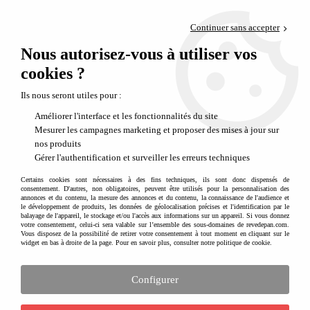
Paiement en 4x sans frais via PayPal
Continuer sans accepter
Livraison en relais offerte dès 69€
Nous autorisez-vous à utiliser vos
0
Départ de notre dépôt avant 14h
cookies ?
Ils nous seront utiles pour :
Améliorer l'interface et les fonctionnalités du site
Mesurer les campagnes marketing et proposer des mises à jour sur
nos produits
Gérer l'authentification et surveiller les erreurs techniques
Certains cookies sont nécessaires à des fins techniques, ils sont donc dispensés de
consentement. D'autres, non obligatoires, peuvent être utilisés pour la personnalisation des
annonces et du contenu, la mesure des annonces et du contenu, la connaissance de l'audience et
le développement de produits, les données de géolocalisation précises et l'identification par le
balayage de l'appareil, le stockage et/ou l'accès aux informations sur un appareil. Si vous donnez
votre consentement, celui-ci sera valable sur l’ensemble des sous-domaines de revedepan.com.
Vous disposez de la possibilité de retirer votre consentement à tout moment en cliquant sur le
widget en bas à droite de la page. Pour en savoir plus, consulter notre politique de cookie.
Configurer