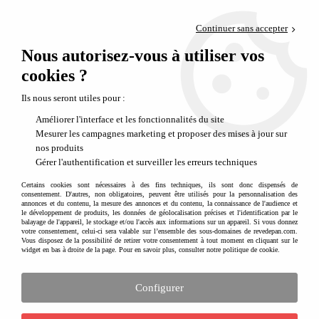
Paiement en 4x sans frais via PayPal
Continuer sans accepter
Livraison en relais offerte dès 69€
Nous autorisez-vous à utiliser vos
0
Départ de notre dépôt avant 14h
cookies ?
Ils nous seront utiles pour :
Améliorer l'interface et les fonctionnalités du site
Mesurer les campagnes marketing et proposer des mises à jour sur
nos produits
Gérer l'authentification et surveiller les erreurs techniques
Certains cookies sont nécessaires à des fins techniques, ils sont donc dispensés de
consentement. D'autres, non obligatoires, peuvent être utilisés pour la personnalisation des
annonces et du contenu, la mesure des annonces et du contenu, la connaissance de l'audience et
le développement de produits, les données de géolocalisation précises et l'identification par le
balayage de l'appareil, le stockage et/ou l'accès aux informations sur un appareil. Si vous donnez
Cinema Le grand méchant renard
votre consentement, celui-ci sera valable sur l’ensemble des sous-domaines de revedepan.com.
Vous disposez de la possibilité de retirer votre consentement à tout moment en cliquant sur le
Le Grand Méchant Renard bientôt au
widget en bas à droite de la page. Pour en savoir plus, consulter notre politique de cookie.
cinéma
Configurer
C'est avec grand plaisir que nous vous annonçons la sortie prochaine du
nouveau film d'animation LE GRAND MECHANT RENARD au cinéma à
partir du 21 juin prochain !