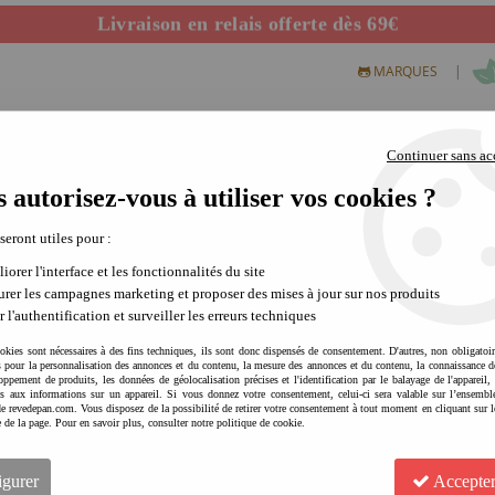
Livraison en relais offerte dès 69€
Départ de notre dépôt avant 14h
|
MARQUES
Continuer sans ac
 autorisez-vous à utiliser vos cookies ?
S CREATIFS
PLEIN AIR
SCIENCE & NATURE
MODE 
 seront utiles pour :
iorer l'interface et les fonctionnalités du site
enfant
rer les campagnes marketing et proposer des mises à jour sur nos produits
r l'authentification et surveiller les erreurs techniques
okies sont nécessaires à des fins techniques, ils sont donc dispensés de consentement. D'autres, non obligatoi
és pour la personnalisation des annonces et du contenu, la mesure des annonces et du contenu, la connaissance d
oppement de produits, les données de géolocalisation précises et l'identification par le balayage de l'appareil,
cès aux informations sur un appareil. Si vous donnez votre consentement, celui-ci sera valable sur l’ensembl
e revedepan.com. Vous disposez de la possibilité de retirer votre consentement à tout moment en cliquant sur l
e de la page. Pour en savoir plus, consulter notre politique de cookie.
igurer
Accepter