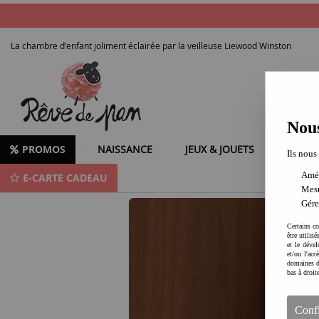
La chambre d'enfant joliment éclairée par la veilleuse Liewood Winston
Nous
PROMOS
NAISSANCE
JEUX & JOUETS
LOISIR
Ils nous
Amél
E-CARTE CADEAU
La veilleuse Winston l'un des meilleures choix en matière de veilleuse pour 
Mesu
Gére
Certains co
être utilis
et le dével
et/ou l'ac
domaines d
bas à droit
Conf