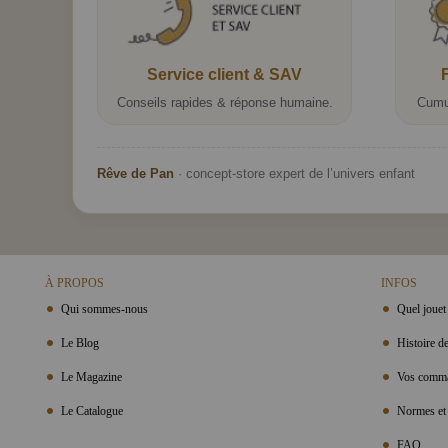
Service client & SAV
Conseils rapides & réponse humaine.
Cumu
Rêve de Pan
· concept-store expert de l’univers enfant
À PROPOS
INFOS
Qui sommes-nous
Quel jouet 
Le Blog
Histoire de
Le Magazine
Vos comma
Le Catalogue
Normes et 
FAQ