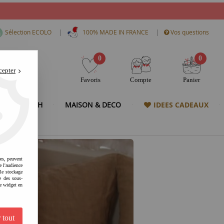
|
|
Sélection ECOLO
100% MADE IN FRANCE
Vos questions
0
0
cepter
Favoris
Compte
Panier
& HIGH TECH
MAISON & DECO
IDEES CADEAUX
res, peuvent
e l'audience
 le stockage
e des sous-
e widget en
 tout