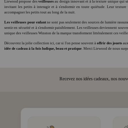
Liewood propose des
veilleuses
au design innovant et à la texture unique qui séd
invitant les petits à interagir et à s'endormir en toute quiétude. Leur textu
accompagner les petits tout au long de la nuit.
Les veilleuses pour enfant
ne sont pas seulement des sources de lumière rassura
sentir en sécurité et à s'endormir paisiblement. Les veilleuses deviennent souve
unique des veilleuses Winston de la marque transforment littéralement ces veilleu
Découvrez la jolie collection ici, car si l'on pense souvent à
offrir des jouets
aux
idée de cadeau à la fois ludique, beau et pratique
. Merci Liewood de nous surpr
Recevez nos idées cadeaux, nos nouveau