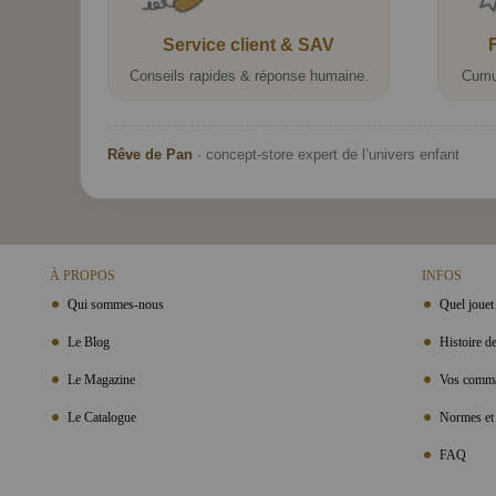
Service client & SAV
Conseils rapides & réponse humaine.
Cumu
Rêve de Pan
· concept-store expert de l’univers enfant
À PROPOS
INFOS
Qui sommes-nous
Quel jouet 
Le Blog
Histoire de
Le Magazine
Vos comma
Le Catalogue
Normes et 
FAQ