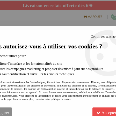
Livraison en relais offerte dès 69€
Départ de notre dépôt avant 14h
|
MARQUES
Continuer sans ac
 autorisez-vous à utiliser vos cookies ?
S CREATIFS
PLEIN AIR
SCIENCE & NATURE
MODE 
 seront utiles pour :
iorer l'interface et les fonctionnalités du site
rer les campagnes marketing et proposer des mises à jour sur nos produits
r l'authentification et surveiller les erreurs techniques
okies sont nécessaires à des fins techniques, ils sont donc dispensés de consentement. D'autres, non obligatoi
és pour la personnalisation des annonces et du contenu, la mesure des annonces et du contenu, la connaissance d
oppement de produits, les données de géolocalisation précises et l'identification par le balayage de l'appareil,
cès aux informations sur un appareil. Si vous donnez votre consentement, celui-ci sera valable sur l’ensembl
LIEWOOD Lampe de poche re
e revedepan.com. Vous disposez de la possibilité de retirer votre consentement à tout moment en cliquant sur l
e de la page. Pour en savoir plus, consulter notre politique de cookie.
activité plein air | rassure 
1
Avis
igurer
Accepter