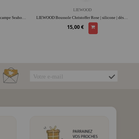
LIEWOOD
LIEWOOD Set de plage silicone hippocampe Seahorse - Rose | silicone | activité plein air | imagination | jeu de plage
LIEWOOD Boussole Christoffer Rose | silicone | dès 6 ans | activité plein air
15,00 €