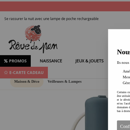
Se rassurer la nuit avec une lampe de poche rechargeable
Nous
PROMOS
NAISSANCE
JEUX & JOUETS
LOISIR
Ils nous
Amél
E-CARTE CADEAU
Mesu
Maison & Déco
Veilleuses & Lampes
Gére
Certains co
être utilis
et le dével
et/ou l'ac
domaines d
bas à droit
Conf