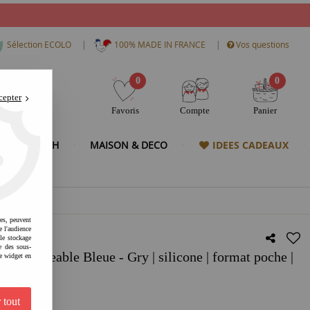
|
|
Sélection ECOLO
100% MADE IN FRANCE
Vos questions
0
0
cepter
Favoris
Compte
Panier
& HIGH TECH
MAISON & DECO
IDEES CADEAUX
res, peuvent
e l'audience
 le stockage
e des sous-
chargeable Bleue - Gry | silicone | format poche |
e widget en
au coucher
 tout