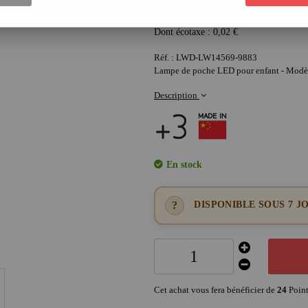
24
,
00
€
Dont écotaxe :
0,02
€
Réf. :
LWD-LW14569-9883
Lampe de poche LED pour enfant - Modè
Description
En stock
DISPONIBLE SOUS 7 JO
Cet achat vous fera bénéficier de
24
Point