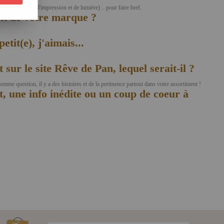
/ Lite : mélange d'impression et de lumière) .. pour faire bref.
ent de votre marque ?
tit(e), j'aimais...
 sur le site Rêve de Pan, lequel serait-il ?
comme question, il y a des histoires et de la pertinence partout dans votre assortiment !
t, une info inédite ou un coup de coeur à