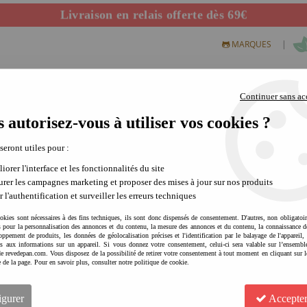
Livraison en relais offerte dès 69€
Départ de notre dépôt avant 14h
|
MARQUES
Continuer sans ac
 autorisez-vous à utiliser vos cookies ?
S CREATIFS
PLEIN AIR
SCIENCE & NATURE
MODE 
 seront utiles pour :
iorer l'interface et les fonctionnalités du site
rer les campagnes marketing et proposer des mises à jour sur nos produits
LITOGAMI raconté par Marc LEBAS
r l'authentification et surveiller les erreurs techniques
Pourriez-vous décrire votre marque, votre col
okies sont nécessaires à des fins techniques, ils sont donc dispensés de consentement. D'autres, non obligatoi
és pour la personnalisation des annonces et du contenu, la mesure des annonces et du contenu, la connaissance d
LITOGAMI
a pour vocation de concevoir des
objets porteurs des valeurs du dévelo
oppement de produits, les données de géolocalisation précises et l'identification par le balayage de l'appareil,
cès aux informations sur un appareil. Si vous donnez votre consentement, celui-ci sera valable sur l’ensembl
fonctionnant à l'
énergie solaire
.
e revedepan.com. Vous disposez de la possibilité de retirer votre consentement à tout moment en cliquant sur l
Qui est à l'origine de votre marque ?
e de la page. Pour en savoir plus, consulter notre politique de cookie.
D'où viennent les idées ? Mystère ;-)
D'où vient le nom de votre marque ?
igurer
Accepter