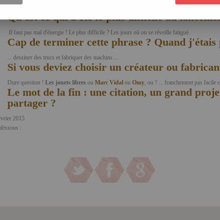
Le nom
Litogami
vient d'
Origami
(Ori : pliage / Kami : papier) ... et de
Lito
( lithographie 
Qu'est ce qui a été le plus difficile au lancem
Il faut pas mal d'énergie ! Le plus difficile ? Les jours où on se réveille fatigué.
Cap de terminer cette phrase ? Quand j'étais pe
... dessiner des trucs et fabriquer des machins ...
Si vous deviez choisir un créateur ou fabricant
Dure question !
Les jouets libres
ou
Marc Vidal
ou
Omy
, ou ? ... franchement pas facile 
Le mot de la fin : une citation, un grand proje
partager ?
évrier 2015
-dessous :