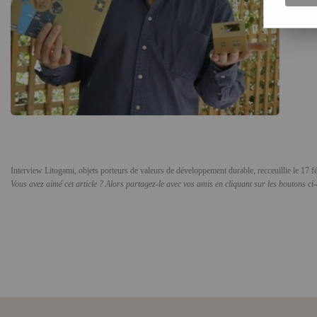
Interview Litogami, objets porteurs de valeurs de développement durable, recceuillie le 17 f
Vous avez aimé cet article ? Alors partagez-le avec vos amis en cliquant sur les boutons ci