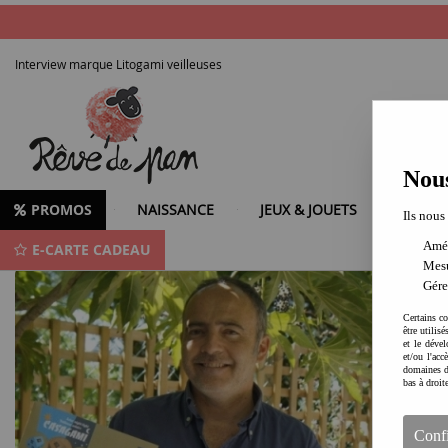
Interview marque Litogami veilleuses
Nous
PROMOS
NAISSANCE
JEUX & JOUETS
LOISIR
Ils nous
Amél
E-CARTE CADEAU
Marc Lebas créateur de LITOGAMI
Mesu
Gére
Certains co
être utilis
et le dével
et/ou l'ac
domaines d
bas à droit
Conf