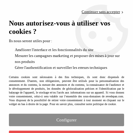
Paiement en 4x sans frais via PayPal
Continuer sans accepter
Livraison en relais offerte dès 69€
Nous autorisez-vous à utiliser vos
0
Départ de notre dépôt avant 14h
cookies ?
Ils nous seront utiles pour :
Améliorer l'interface et les fonctionnalités du site
Mesurer les campagnes marketing et proposer des mises à jour sur
nos produits
Gérer l'authentification et surveiller les erreurs techniques
Certains cookies sont nécessaires à des fins techniques, ils sont donc dispensés de
consentement. D'autres, non obligatoires, peuvent être utilisés pour la personnalisation des
annonces et du contenu, la mesure des annonces et du contenu, la connaissance de l'audience et
le développement de produits, les données de géolocalisation précises et l'identification par le
balayage de l'appareil, le stockage et/ou l'accès aux informations sur un appareil. Si vous donnez
votre consentement, celui-ci sera valable sur l’ensemble des sous-domaines de revedepan.com.
Vous disposez de la possibilité de retirer votre consentement à tout moment en cliquant sur le
widget en bas à droite de la page. Pour en savoir plus, consulter notre politique de cookie.
Configurer