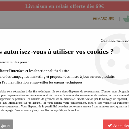
Livraison en relais offerte dès 69€
Départ de notre dépôt avant 14h
|
MARQUES
Continuer sans ac
 autorisez-vous à utiliser vos cookies ?
S CREATIFS
PLEIN AIR
SCIENCE & NATURE
MODE 
 seront utiles pour :
iorer l'interface et les fonctionnalités du site
rer les campagnes marketing et proposer des mises à jour sur nos produits
r l'authentification et surveiller les erreurs techniques
Aucune correspondance trouvée
okies sont nécessaires à des fins techniques, ils sont donc dispensés de consentement. D'autres, non obligatoi
és pour la personnalisation des annonces et du contenu, la mesure des annonces et du contenu, la connaissance d
oppement de produits, les données de géolocalisation précises et l'identification par le balayage de l'appareil,
cès aux informations sur un appareil. Si vous donnez votre consentement, celui-ci sera valable sur l’ensembl
e revedepan.com. Vous disposez de la possibilité de retirer votre consentement à tout moment en cliquant sur l
tés et nos inspirations créatives en vous inscrivant à notre newsletter
e de la page. Pour en savoir plus, consulter notre politique de cookie.
igurer
Accepter