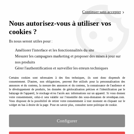
Paiement en 4x sans frais via PayPal
Continuer sans accepter
Livraison en relais offerte dès 69€
Nous autorisez-vous à utiliser vos
0
Départ de notre dépôt avant 14h
cookies ?
Les draisiennes en bois DIP DAP
Ils nous seront utiles pour :
Améliorer l'interface et les fonctionnalités du site
Aucune correspondance trouvée
Mesurer les campagnes marketing et proposer des mises à jour sur
nos produits
Gérer l'authentification et surveiller les erreurs techniques
Recevez nos idées cadeaux, nos nouveautés
Certains cookies sont nécessaires à des fins techniques, ils sont donc dispensés de
et nos inspirations créatives en vous
consentement. D'autres, non obligatoires, peuvent être utilisés pour la personnalisation des
inscrivant à notre newslette
r
annonces et du contenu, la mesure des annonces et du contenu, la connaissance de l'audience et
le développement de produits, les données de géolocalisation précises et l'identification par le
balayage de l'appareil, le stockage et/ou l'accès aux informations sur un appareil. Si vous donnez
votre consentement, celui-ci sera valable sur l’ensemble des sous-domaines de revedepan.com.
Vous disposez de la possibilité de retirer votre consentement à tout moment en cliquant sur le
widget en bas à droite de la page. Pour en savoir plus, consulter notre politique de cookie.
Configurer