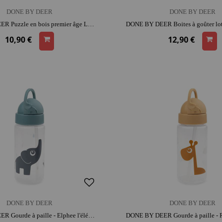
DONE BY DEER
DONE BY DEER
DONE BY DEER Puzzle en bois premier âge Lalee | bois | dès 3 ans | coordination | concentration et repérage spatial
10,90 €
12,90 €
DONE BY DEER
DONE BY DEER
DONE BY DEER Gourde à paille - Elphee l'éléphant | plastique et silicone | entretien facile | prise en main facile