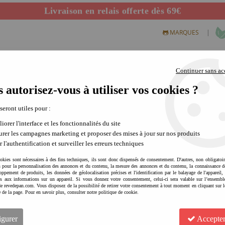
Livraison en relais offerte dès 69€
Départ de notre dépôt avant 14h
|
MARQUES
Continuer sans ac
 autorisez-vous à utiliser vos cookies ?
S CREATIFS
PLEIN AIR
SCIENCE & NATURE
MODE 
 seront utiles pour :
iorer l'interface et les fonctionnalités du site
rer les campagnes marketing et proposer des mises à jour sur nos produits
Les attachants cadea
r l'authentification et surveiller les erreurs techniques
Done by Deer nous vient tout droit du
okies sont nécessaires à des fins techniques, ils sont donc dispensés de consentement. D'autres, non obligatoi
Cerf, c'est de là que vient le nom de
és pour la personnalisation des annonces et du contenu, la mesure des annonces et du contenu, la connaissance d
oppement de produits, les données de géolocalisation précises et l'identification par le balayage de l'appareil,
marque donne tout de suite le ton 
cès aux informations sur un appareil. Si vous donnez votre consentement, celui-ci sera valable sur l’ensembl
rapidement la connaissance de Elphee l'
e revedepan.com. Vous disposez de la possibilité de retirer votre consentement à tout moment en cliquant sur l
e de la page. Pour en savoir plus, consulter notre politique de cookie.
Done by Deer c'est que chaque produit
affectueux
au quotidien des enfants.
doudous, de jolis coffrets repas ou en
Voir plus
igurer
Accepter
toute notre
sélection de doudous
plus 