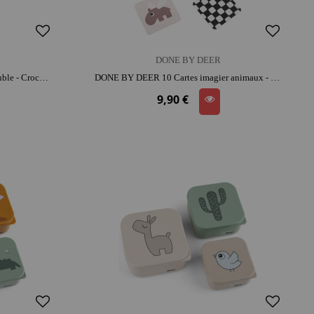
DONE BY DEER
DONE BY DEER Boite à goûter double - Croco To go 2-way | lavable au lave-vaisselle
DONE BY DEER 10 Cartes imagier animaux - Deer Friends | carton | parfait pour les sorties | convivial et intergénérationnel
9,90 €