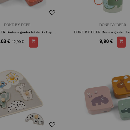
DONE BY DEER
DONE BY DEER
DONE BY DEER Boites à goûter lot de 3 - Happy clouds rose | emporte goûter | parfait pour les sorties | entretien facile
,03 €
9,90 €
12,90 €