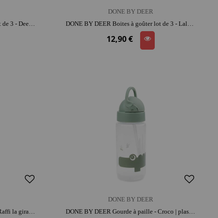
DONE BY DEER
DONE BY DEER Boites à goûter lot de 3 - Deer friends | lavable au lave-vaisselle
DONE BY DEER Boites à goûter lot de 3 - Lalee | emporte goûter et doudou | parfait pour les sorties | entretien facile
12,90 €
DONE BY DEER
DONE BY DEER Gourde à paille - Raffi la girafe | plastique et silicone | entretien facile | prise en main facile
DONE BY DEER Gourde à paille - Croco | plastique et silicone | entretien facile | prise en main facile