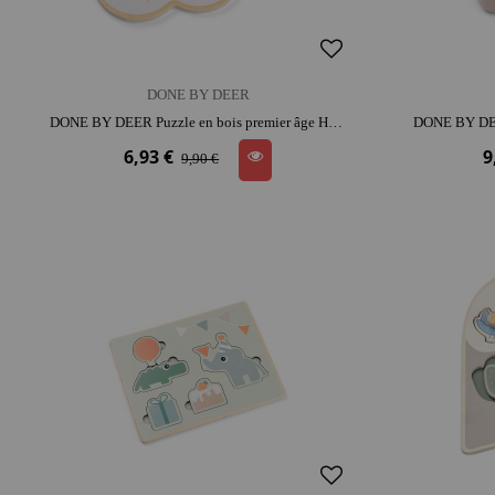
DONE BY DEER
DONE BY DEER Puzzle en bois premier âge Happy Clouds | bois | dès 3 ans | coordination | concentration et repérage spatial
6,93 €
9
9,90 €