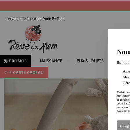
L'univers affectueux de Done By Deer
Nous
PROMOS
NAISSANCE
JEUX & JOUETS
LOISIR
Ils nous
Amél
E-CARTE CADEAU
Produits de la marque DONE BY DEER
Mesu
Gére
Certains co
être utilis
et le dével
et/ou l'ac
domaines d
bas à droit
Conf