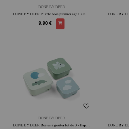
DONE BY DEER
DONE BY DEER Puzzle bois premier âge Celebration - Done by Deer | bois | jeu éducatif
9,90 €
DONE BY DEER
DONE BY DEER Boites à goûter lot de 3 - Happy clouds vert | lavable au lave-vaisselle