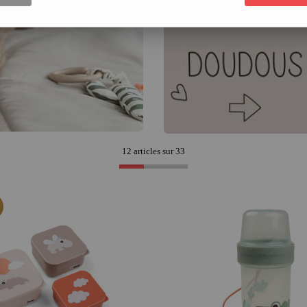
12 articles sur
33