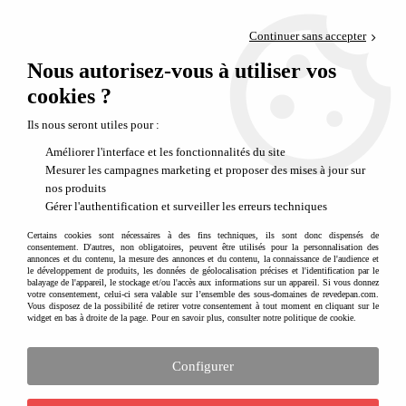
Paiement en 4x sans frais via PayPal
Continuer sans accepter
Livraison en relais offerte dès 69€
Nous autorisez-vous à utiliser vos
0
Départ de notre dépôt avant 14h
cookies ?
Le linge de lit et coussins IKYOME
Ils nous seront utiles pour :
Améliorer l'interface et les fonctionnalités du site
Aucune correspondance trouvée
Mesurer les campagnes marketing et proposer des mises à jour sur
nos produits
Gérer l'authentification et surveiller les erreurs techniques
Recevez nos idées cadeaux, nos nouveautés
Certains cookies sont nécessaires à des fins techniques, ils sont donc dispensés de
et nos inspirations créatives en vous
consentement. D'autres, non obligatoires, peuvent être utilisés pour la personnalisation des
inscrivant à notre newslette
r
annonces et du contenu, la mesure des annonces et du contenu, la connaissance de l'audience et
le développement de produits, les données de géolocalisation précises et l'identification par le
balayage de l'appareil, le stockage et/ou l'accès aux informations sur un appareil. Si vous donnez
votre consentement, celui-ci sera valable sur l’ensemble des sous-domaines de revedepan.com.
Vous disposez de la possibilité de retirer votre consentement à tout moment en cliquant sur le
widget en bas à droite de la page. Pour en savoir plus, consulter notre politique de cookie.
Configurer