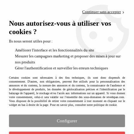
Paiement en 4x sans frais via PayPal
Continuer sans accepter
Livraison en relais offerte dès 69€
Nous autorisez-vous à utiliser vos
0
Départ de notre dépôt avant 14h
cookies ?
Le mobilier rétro enfant LES GAMBETTES
Ils nous seront utiles pour :
Améliorer l'interface et les fonctionnalités du site
Aucune correspondance trouvée
Mesurer les campagnes marketing et proposer des mises à jour sur
nos produits
Gérer l'authentification et surveiller les erreurs techniques
Recevez nos idées cadeaux, nos nouveautés
Certains cookies sont nécessaires à des fins techniques, ils sont donc dispensés de
et nos inspirations créatives en vous
consentement. D'autres, non obligatoires, peuvent être utilisés pour la personnalisation des
inscrivant à notre newslette
r
annonces et du contenu, la mesure des annonces et du contenu, la connaissance de l'audience et
le développement de produits, les données de géolocalisation précises et l'identification par le
balayage de l'appareil, le stockage et/ou l'accès aux informations sur un appareil. Si vous donnez
votre consentement, celui-ci sera valable sur l’ensemble des sous-domaines de revedepan.com.
Vous disposez de la possibilité de retirer votre consentement à tout moment en cliquant sur le
widget en bas à droite de la page. Pour en savoir plus, consulter notre politique de cookie.
Configurer