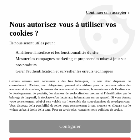
Paiement en 4x sans frais via PayPal
Continuer sans accepter
Livraison en relais offerte dès 69€
Nous autorisez-vous à utiliser vos
0
Départ de notre dépôt avant 14h
cookies ?
Les kits loisirs créatifs MITIK
Ils nous seront utiles pour :
Améliorer l'interface et les fonctionnalités du site
Aucune correspondance trouvée
Mesurer les campagnes marketing et proposer des mises à jour sur
nos produits
Gérer l'authentification et surveiller les erreurs techniques
Recevez nos idées cadeaux, nos nouveautés
Certains cookies sont nécessaires à des fins techniques, ils sont donc dispensés de
et nos inspirations créatives en vous
consentement. D'autres, non obligatoires, peuvent être utilisés pour la personnalisation des
inscrivant à notre newslette
r
annonces et du contenu, la mesure des annonces et du contenu, la connaissance de l'audience et
le développement de produits, les données de géolocalisation précises et l'identification par le
balayage de l'appareil, le stockage et/ou l'accès aux informations sur un appareil. Si vous donnez
votre consentement, celui-ci sera valable sur l’ensemble des sous-domaines de revedepan.com.
Vous disposez de la possibilité de retirer votre consentement à tout moment en cliquant sur le
widget en bas à droite de la page. Pour en savoir plus, consulter notre politique de cookie.
Configurer