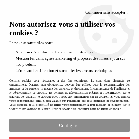
Paiement en 4x sans frais via PayPal
Continuer sans accepter
Livraison en relais offerte dès 69€
Nous autorisez-vous à utiliser vos
0
Départ de notre dépôt avant 14h
cookies ?
L'univers en carton PAPERPOD
Ils nous seront utiles pour :
Améliorer l'interface et les fonctionnalités du site
Aucune correspondance trouvée
Mesurer les campagnes marketing et proposer des mises à jour sur
nos produits
Gérer l'authentification et surveiller les erreurs techniques
Recevez nos idées cadeaux, nos nouveautés
Certains cookies sont nécessaires à des fins techniques, ils sont donc dispensés de
et nos inspirations créatives en vous
consentement. D'autres, non obligatoires, peuvent être utilisés pour la personnalisation des
inscrivant à notre newslette
r
annonces et du contenu, la mesure des annonces et du contenu, la connaissance de l'audience et
le développement de produits, les données de géolocalisation précises et l'identification par le
balayage de l'appareil, le stockage et/ou l'accès aux informations sur un appareil. Si vous donnez
votre consentement, celui-ci sera valable sur l’ensemble des sous-domaines de revedepan.com.
Vous disposez de la possibilité de retirer votre consentement à tout moment en cliquant sur le
widget en bas à droite de la page. Pour en savoir plus, consulter notre politique de cookie.
Configurer