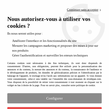
Paiement en 4x sans frais via PayPal
Continuer sans accepter
Livraison en relais offerte dès 69€
Nous autorisez-vous à utiliser vos
0
Départ de notre dépôt avant 14h
cookies ?
Produits de la marque POPPIK
Ils nous seront utiles pour :
Améliorer l'interface et les fonctionnalités du site
Mesurer les campagnes marketing et proposer des mises à jour sur
nos produits
Gérer l'authentification et surveiller les erreurs techniques
Certains cookies sont nécessaires à des fins techniques, ils sont donc dispensés de
consentement. D'autres, non obligatoires, peuvent être utilisés pour la personnalisation des
annonces et du contenu, la mesure des annonces et du contenu, la connaissance de l'audience et
le développement de produits, les données de géolocalisation précises et l'identification par le
balayage de l'appareil, le stockage et/ou l'accès aux informations sur un appareil. Si vous donnez
votre consentement, celui-ci sera valable sur l’ensemble des sous-domaines de revedepan.com.
Vous disposez de la possibilité de retirer votre consentement à tout moment en cliquant sur le
widget en bas à droite de la page. Pour en savoir plus, consulter notre politique de cookie.
Configurer
L'univers des posters stickers Poppik
Poppik est une jeune marque qui propose depuis 2016 des activités autour du