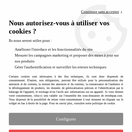
Paiement en 4x sans frais via PayPal
Continuer sans accepter
Livraison en relais offerte dès 69€
Nous autorisez-vous à utiliser vos
0
Départ de notre dépôt avant 14h
cookies ?
Lampe veilleuse Miffy - Échange module LED non-conforme
Ils nous seront utiles pour :
Améliorer l'interface et les fonctionnalités du site
Mesurer les campagnes marketing et proposer des mises à jour sur
nos produits
Gérer l'authentification et surveiller les erreurs techniques
Certains cookies sont nécessaires à des fins techniques, ils sont donc dispensés de
consentement. D'autres, non obligatoires, peuvent être utilisés pour la personnalisation des
annonces et du contenu, la mesure des annonces et du contenu, la connaissance de l'audience et
le développement de produits, les données de géolocalisation précises et l'identification par le
balayage de l'appareil, le stockage et/ou l'accès aux informations sur un appareil. Si vous donnez
votre consentement, celui-ci sera valable sur l’ensemble des sous-domaines de revedepan.com.
Vous disposez de la possibilité de retirer votre consentement à tout moment en cliquant sur le
widget en bas à droite de la page. Pour en savoir plus, consulter notre politique de cookie.
Configurer