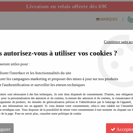
Livraison en relais offerte dès 69€
Départ de notre dépôt avant 14h
|
MARQUES
Continuer sans ac
 autorisez-vous à utiliser vos cookies ?
S CREATIFS
PLEIN AIR
SCIENCE & NATURE
MODE 
 seront utiles pour :
iorer l'interface et les fonctionnalités du site
rer les campagnes marketing et proposer des mises à jour sur nos produits
Découvrez la gamme Oli an Carol pour vos cadeaux de naissanc
r l'authentification et surveiller les erreurs techniques
Nous avons craqué sur les produits amusants et colorés de
Oli and Carol
. Il s'agit de joue
okies sont nécessaires à des fins techniques, ils sont donc dispensés de consentement. D'autres, non obligatoi
Cette marque a de belles valeurs et tient à fabriquer des produits sains, beaux et respons
és pour la personnalisation des annonces et du contenu, la mesure des annonces et du contenu, la connaissance d
oppement de produits, les données de géolocalisation précises et l'identification par le balayage de l'appareil,
fabrication.
cès aux informations sur un appareil. Si vous donnez votre consentement, celui-ci sera valable sur l’ensembl
e revedepan.com. Vous disposez de la possibilité de retirer votre consentement à tout moment en cliquant sur l
e de la page. Pour en savoir plus, consulter notre politique de cookie.
Fabrication artisanale
Les produits sont fabriqués à partir de caoutchouc 100 % naturel provenant de l'Hévéa et b
igurer
Accepter
bébé peut la mâchouiller sans risque toxique. De plus, c'est très résistant: nous avons écrasé