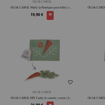
OLI & CAROL
OLI & CAROL Wally la Pastèque pour bébé | caoutchouc | dès la naissance | dentition | moment détente et complicité
19,90 €
OLI & CAROL
OLI & CAROL DIY Cathy le carotte | coton | dès 6 ans | activité créative apaisante | moment détente et complicité