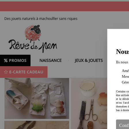
Des jouets naturels à machouîller sans riques
Nous
PROMOS
NAISSANCE
JEUX & JOUETS
LOISIR
Ils nous
Amél
E-CARTE CADEAU
Du fun, du naturel et du fait main
Mesu
Gére
Certains co
être utilis
et le dével
et/ou l'ac
domaines d
bas à droit
Conf