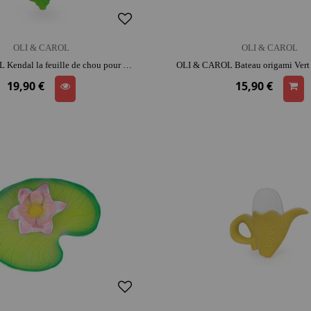
OLI & CAROL
OLI & CAROL
OLI & CAROL Kendal la feuille de chou pour bébé | caoutchouc | dès la naissance | dentition | moment détente et complicité
19,90 €
15,90 €