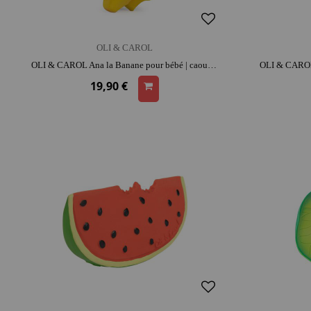
OLI & CAROL
OLI & CAROL Ana la Banane pour bébé | caoutchouc | dès la naissance | dentition | moment détente et complicité
19,90 €