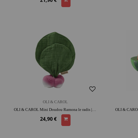
21,90 €
OLI & CAROL
OLI & CAROL Mini Doudou Ramona le radis | latex | dès la naissance | dentition | moment détente et complicité
24,90 €