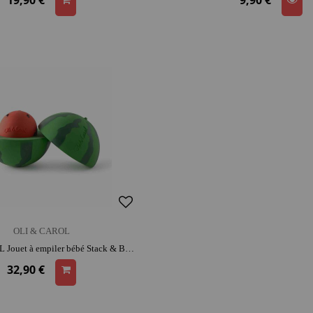
19,90 €
9,90 €
OLI & CAROL
OLI & CAROL Jouet à empiler bébé Stack & Bounce - Pastèque Wally | caoutchouc | dès la naissance | stimulation sensorielle
32,90 €