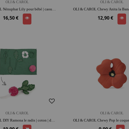
OLI & CAROL
OLI & CAROL
OLI & CAROL Nénuphar Lily pour bébé | caoutchouc | dès la naissance | dentition | moment détente et complicité
16,50 €
12,90 €
OLI & CAROL
OLI & CAROL
OLI & CAROL DIY Ramona le radis | coton | dès 6 ans | activité créative apaisante | moment détente et complicité