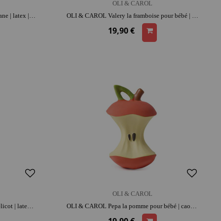
OLI & CAROL
OLI & CAROL Chewy Anita la Banane | latex | dès la naissance | dentition | moment détente et complicité
OLI & CAROL Valery la framboise pour bébé | caoutchouc | dès la naissance | moment détente et complicité
19,90 €
OLI & CAROL
OLI & CAROL Chewy Pop le coquelicot | latex | dès la naissance | dentition | moment détente et complicité
OLI & CAROL Pepa la pomme pour bébé | caoutchouc | dès la naissance | dentition | moment détente et complicité