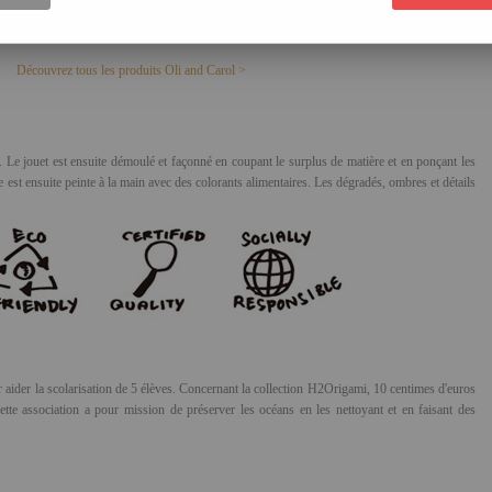
pièce et sont complètement étanches pour éviter la prolifération des microbes à l'intérieur. 
caoutchouc en trop sont coupés et les bords sont lissés. Les couleurs sont très belles, on rem
Découvrez tous les produits Oli and Carol >
. Le jouet est ensuite démoulé et façonné en coupant le surplus de matière et en ponçant les
ne est ensuite peinte à la main avec des colorants alimentaires. Les dégradés, ombres et détails
r aider la scolarisation de 5 élèves. Concernant la collection H2Origami, 10 centimes d'euros
ette association a pour mission de préserver les océans en les nettoyant et en faisant des