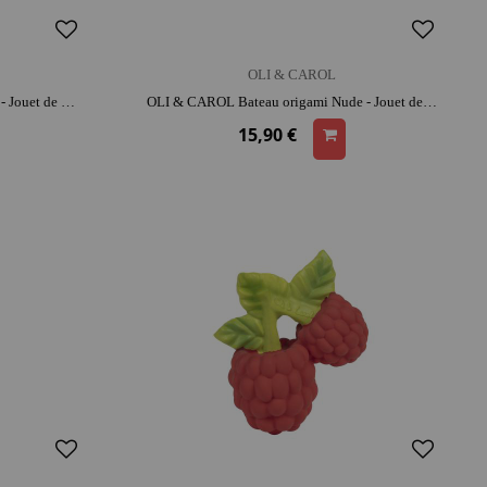
OLI & CAROL
OLI & CAROL Bateau origami Vert - Jouet de bain | caoutchouc | moment détente et complicité
OLI & CAROL Bateau origami Nude - Jouet de bain | caoutchouc | moment détente et complicité
15,90 €