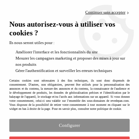
Paiement en 4x sans frais via PayPal
Continuer sans accepter
Livraison en relais offerte dès 69€
Nous autorisez-vous à utiliser vos
0
Départ de notre dépôt avant 14h
cookies ?
Chambre d'enfant et couleurs
Ils nous seront utiles pour :
Améliorer l'interface et les fonctionnalités du site
Mesurer les campagnes marketing et proposer des mises à jour sur
nos produits
Gérer l'authentification et surveiller les erreurs techniques
Certains cookies sont nécessaires à des fins techniques, ils sont donc dispensés de
consentement. D'autres, non obligatoires, peuvent être utilisés pour la personnalisation des
annonces et du contenu, la mesure des annonces et du contenu, la connaissance de l'audience et
le développement de produits, les données de géolocalisation précises et l'identification par le
balayage de l'appareil, le stockage et/ou l'accès aux informations sur un appareil. Si vous donnez
votre consentement, celui-ci sera valable sur l’ensemble des sous-domaines de revedepan.com.
Vous disposez de la possibilité de retirer votre consentement à tout moment en cliquant sur le
widget en bas à droite de la page. Pour en savoir plus, consulter notre politique de cookie.
Tendance : toute la maison prend des couleurs !
Après les années 70 très colorées, et une période beaucoup plus sobre ou le taupe, le
Configurer
gris, le beige sont venus décorer nos intérieurs,
la tendance est à la couleur
. Il n'y a
qu'à observer les pages des magazines déco ou encore les vitrines des magasins.
La
couleur est partout
: dans la mode avec le fluo, dans la déco avec des motifs colorés, le