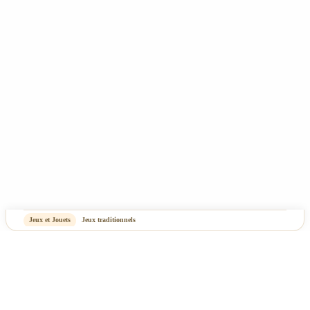
Plan du site
-
OASIS Projet
OASIS Commerce
Jeux et Jouets
Jeux traditionnels