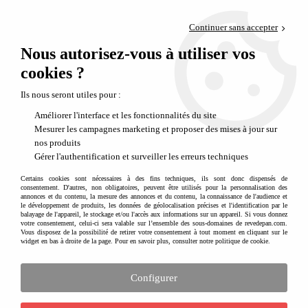
Paiement en 4x sans frais via PayPal
Continuer sans accepter
Livraison en relais offerte dès 69€
Nous autorisez-vous à utiliser vos
0
Départ de notre dépôt avant 14h
cookies ?
Ils nous seront utiles pour :
Améliorer l'interface et les fonctionnalités du site
Mesurer les campagnes marketing et proposer des mises à jour sur
nos produits
Gérer l'authentification et surveiller les erreurs techniques
Certains cookies sont nécessaires à des fins techniques, ils sont donc dispensés de
consentement. D'autres, non obligatoires, peuvent être utilisés pour la personnalisation des
annonces et du contenu, la mesure des annonces et du contenu, la connaissance de l'audience et
le développement de produits, les données de géolocalisation précises et l'identification par le
balayage de l'appareil, le stockage et/ou l'accès aux informations sur un appareil. Si vous donnez
votre consentement, celui-ci sera valable sur l’ensemble des sous-domaines de revedepan.com.
Vous disposez de la possibilité de retirer votre consentement à tout moment en cliquant sur le
widget en bas à droite de la page. Pour en savoir plus, consulter notre politique de cookie.
Configurer