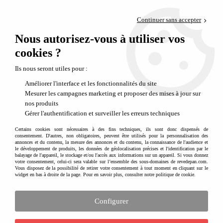
Paiement en 4x sans frais via PayPal
Continuer sans accepter
Livraison en relais offerte dès 69€
Nous autorisez-vous à utiliser vos
0
Départ de notre dépôt avant 14h
cookies ?
Recette facile et succulente
Ils nous seront utiles pour :
Améliorer l'interface et les fonctionnalités du site
Mesurer les campagnes marketing et proposer des mises à jour sur
nos produits
Gérer l'authentification et surveiller les erreurs techniques
Certains cookies sont nécessaires à des fins techniques, ils sont donc dispensés de
consentement. D'autres, non obligatoires, peuvent être utilisés pour la personnalisation des
annonces et du contenu, la mesure des annonces et du contenu, la connaissance de l'audience et
le développement de produits, les données de géolocalisation précises et l'identification par le
balayage de l'appareil, le stockage et/ou l'accès aux informations sur un appareil. Si vous donnez
votre consentement, celui-ci sera valable sur l’ensemble des sous-domaines de revedepan.com.
Vous disposez de la possibilité de retirer votre consentement à tout moment en cliquant sur le
widget en bas à droite de la page. Pour en savoir plus, consulter notre politique de cookie.
Configurer