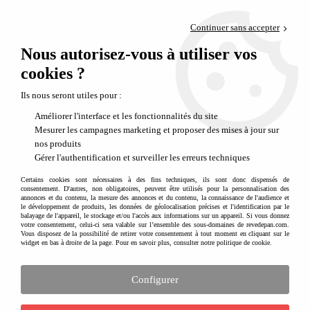
Paiement en 4x sans frais via PayPal
Continuer sans accepter
Livraison en relais offerte dès 69€
Nous autorisez-vous à utiliser vos
0
Départ de notre dépôt avant 14h
cookies ?
Scoubidous français : fils scoubidou de qualité fabriqués en France
Ils nous seront utiles pour :
Améliorer l'interface et les fonctionnalités du site
Mesurer les campagnes marketing et proposer des mises à jour sur
nos produits
Gérer l'authentification et surveiller les erreurs techniques
Certains cookies sont nécessaires à des fins techniques, ils sont donc dispensés de
consentement. D'autres, non obligatoires, peuvent être utilisés pour la personnalisation des
annonces et du contenu, la mesure des annonces et du contenu, la connaissance de l'audience et
le développement de produits, les données de géolocalisation précises et l'identification par le
balayage de l'appareil, le stockage et/ou l'accès aux informations sur un appareil. Si vous donnez
votre consentement, celui-ci sera valable sur l’ensemble des sous-domaines de revedepan.com.
Vous disposez de la possibilité de retirer votre consentement à tout moment en cliquant sur le
widget en bas à droite de la page. Pour en savoir plus, consulter notre politique de cookie.
Configurer