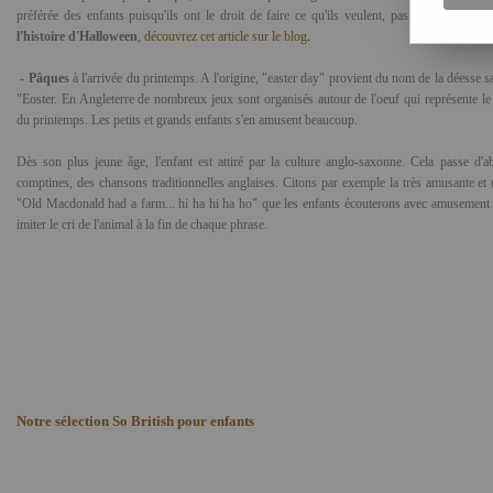
préférée des enfants puisqu'ils ont le droit de faire ce qu'ils veulent, pas de règle ! Po
l'histoire d'Halloween
,
découvrez cet article sur le blog
.
-
Pâques
à l'arrivée du printemps. A l'origine, "easter day" provient du nom de la déesse
"Eoster. En Angleterre de nombreux jeux sont organisés autour de l'oeuf qui représente le
du printemps. Les petits et grands enfants s'en amusent beaucoup.
Dès son plus jeune âge, l'enfant est attiré par la culture anglo-saxonne. Cela passe d'a
comptines, des chansons traditionnelles anglaises. Citons par exemple la très amusante et
"Old Macdonald had a farm... hi ha hi ha ho" que les enfants écouterons avec amusement su
imiter le cri de l'animal à la fin de chaque phrase.
Notre sélection So British pour enfants