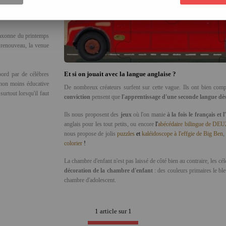
ur en savoir plus sur
 saxonne du printemps
 renouveau, la venue
Et si on jouait avec la langue anglaise ?
bord par de célèbres
 non moins éducative
De nombreux créateurs surfent sur cette vague. Ils ont bien compr
rtout lorsqu'il faut
conviction
pensent que
l'apprentissage d'une seconde langue dès
Ils nous proposent des
jeux
où l'on manie
à la fois le français et l
anglais pour les tout petits, ou encore
l'
abécédaire bilingue de DE
nous propose de jolis
puzzles
et
kaléidoscope à l'effgie de Big Ben
,
colorier
!
La chambre d'enfant n'est pas laissé de côté bien au contraire, les c
décoration de la chambre d'enfant
: des couleurs primaires le ble
chambre d'adolescent.
1 article sur
1