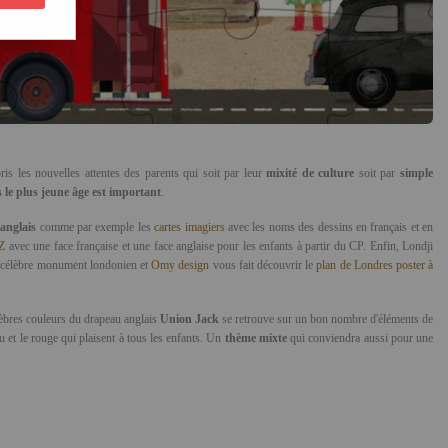
is les nouvelles attentes des parents qui soit par leur
mixité de culture
soit par
simple
 le plus jeune âge est important
.
'anglais
comme par exemple les
cartes imagiers
avec les noms des dessins en français et en
UZ
avec une face française et une face anglaise pour les enfants à partir du CP. Enfin, Londji
 célèbre monument londonien et
Omy design
vous fait découvrir le
plan de Londres poster à
élèbres couleurs du drapeau anglais
Union Jack
se retrouve sur un bon nombre d'éléments de
u et le rouge qui plaisent à tous les enfants. Un
thème mixte
qui conviendra aussi pour une