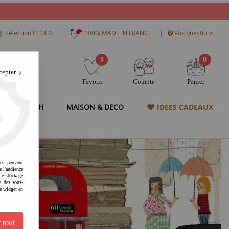
|
|
Sélection ECOLO
100% MADE IN FRANCE
Vos questions
0
0
cepter
Favoris
Compte
Panier
& HIGH TECH
MAISON & DECO
IDEES CADEAUX
res, peuvent
e l'audience
 le stockage
e des sous-
e widget en
 tout