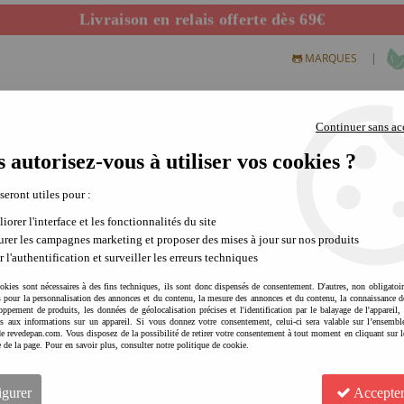
Livraison en relais offerte dès 69€
Départ de notre dépôt avant 14h
|
MARQUES
Continuer sans ac
 autorisez-vous à utiliser vos cookies ?
S CREATIFS
PLEIN AIR
SCIENCE & NATURE
MODE 
 seront utiles pour :
iorer l'interface et les fonctionnalités du site
rer les campagnes marketing et proposer des mises à jour sur nos produits
r l'authentification et surveiller les erreurs techniques
nelles :
okies sont nécessaires à des fins techniques, ils sont donc dispensés de consentement. D'autres, non obligatoi
mbiance encore plus
és pour la personnalisation des annonces et du contenu, la mesure des annonces et du contenu, la connaissance d
oppement de produits, les données de géolocalisation précises et l'identification par le balayage de l'appareil,
son traîneau avec ses
cès aux informations sur un appareil. Si vous donnez votre consentement, celui-ci sera valable sur l’ensembl
n du Père Noël vêtu
e revedepan.com. Vous disposez de la possibilité de retirer votre consentement à tout moment en cliquant sur l
e de la page. Pour en savoir plus, consulter notre politique de cookie.
e ou je te jette un
igurer
Accepter
chief night" : la nuit