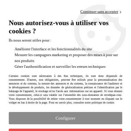
Paiement en 4x sans frais via PayPal
Continuer sans accepter
Livraison en relais offerte dès 69€
Nous autorisez-vous à utiliser vos
0
Départ de notre dépôt avant 14h
cookies ?
Une jolie sélection de meubles pour enfant et décoration de chambre
Ils nous seront utiles pour :
Pas facile de se lancer dans la
décoration et l'ameublement de la chambre d'enfant
. Ses
Améliorer l'interface et les fonctionnalités du site
goûts changent, s'affirment et sont parfois difficiles à canaliser.. Et si l'agencement de la
Mesurer les campagnes marketing et proposer des mises à jour sur
chambre de votre enfant et sa décoration avaient un lien direct sur la qualité de son
nos produits
sommeil ?
Nous vous en disons plus dans le magazine
. Enfin, retrouvez ici l'ensemble de
Gérer l'authentification et surveiller les erreurs techniques
notre sélection
meubles et accessoires de décoration de chambre d'enfant
. Vous
trouverez certainement l'accessoire ou le meuble enfant qui correspond au style recherché
Certains cookies sont nécessaires à des fins techniques, ils sont donc dispensés de
consentement. D'autres, non obligatoires, peuvent être utilisés pour la personnalisation des
:
décoration vintage
ou
mobilier design
. N'hésitez pas à mélanger les styles. Fonctionnez
annonces et du contenu, la mesure des annonces et du contenu, la connaissance de l'audience et
au coup de coeur comme nous le faisons en proposant cette sélection Mobilier et
le développement de produits, les données de géolocalisation précises et l'identification par le
balayage de l'appareil, le stockage et/ou l'accès aux informations sur un appareil. Si vous donnez
décoration de chambre d'enfant.
En déco, il n'y a pas de régle absolue, chaque
votre consentement, celui-ci sera valable sur l’ensemble des sous-domaines de revedepan.com.
décoration est unique
et doit vous ressembler ou ressembler à votre enfant à un instant T.
Vous disposez de la possibilité de retirer votre consentement à tout moment en cliquant sur le
widget en bas à droite de la page. Pour en savoir plus, consulter notre politique de cookie.
Projetez-vous dans l'avenir
pour imaginer comment vous pourrez faire évoluer la déco
en changeant un meuble, des stickers ou un élément de décoration. Et pour les plus
indécis ou les personnes en recherche d'inspiration dans ce domaine, vous pouvez vous
Configurer
aider des critères à gauche pour affiner votre recherche.
Pas facile de se lancer dans la
décoration et l'ameublement de la chambre d'enfant
. Ses