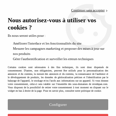
Paiement en 4x sans frais via PayPal
Continuer sans accepter
Livraison en relais offerte dès 69€
Nous autorisez-vous à utiliser vos
0
Départ de notre dépôt avant 14h
cookies ?
Ils nous seront utiles pour :
Améliorer l'interface et les fonctionnalités du site
Mesurer les campagnes marketing et proposer des mises à jour sur
nos produits
Gérer l'authentification et surveiller les erreurs techniques
Certains cookies sont nécessaires à des fins techniques, ils sont donc dispensés de
consentement. D'autres, non obligatoires, peuvent être utilisés pour la personnalisation des
annonces et du contenu, la mesure des annonces et du contenu, la connaissance de l'audience et
le développement de produits, les données de géolocalisation précises et l'identification par le
balayage de l'appareil, le stockage et/ou l'accès aux informations sur un appareil. Si vous donnez
votre consentement, celui-ci sera valable sur l’ensemble des sous-domaines de revedepan.com.
Vous disposez de la possibilité de retirer votre consentement à tout moment en cliquant sur le
widget en bas à droite de la page. Pour en savoir plus, consulter notre politique de cookie.
Configurer