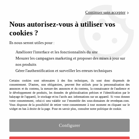
Paiement en 4x sans frais via PayPal
Continuer sans accepter
Livraison en relais offerte dès 69€
Nous autorisez-vous à utiliser vos
0
Départ de notre dépôt avant 14h
cookies ?
Zoofamily propose un appareil photo numérique de qualité pour les
Ils nous seront utiles pour :
enfants dès 5 ans
Améliorer l'interface et les fonctionnalités du site
Mesurer les campagnes marketing et proposer des mises à jour sur
nos produits
Gérer l'authentification et surveiller les erreurs techniques
Certains cookies sont nécessaires à des fins techniques, ils sont donc dispensés de
consentement. D'autres, non obligatoires, peuvent être utilisés pour la personnalisation des
annonces et du contenu, la mesure des annonces et du contenu, la connaissance de l'audience et
le développement de produits, les données de géolocalisation précises et l'identification par le
balayage de l'appareil, le stockage et/ou l'accès aux informations sur un appareil. Si vous donnez
votre consentement, celui-ci sera valable sur l’ensemble des sous-domaines de revedepan.com.
Vous disposez de la possibilité de retirer votre consentement à tout moment en cliquant sur le
widget en bas à droite de la page. Pour en savoir plus, consulter notre politique de cookie.
Configurer