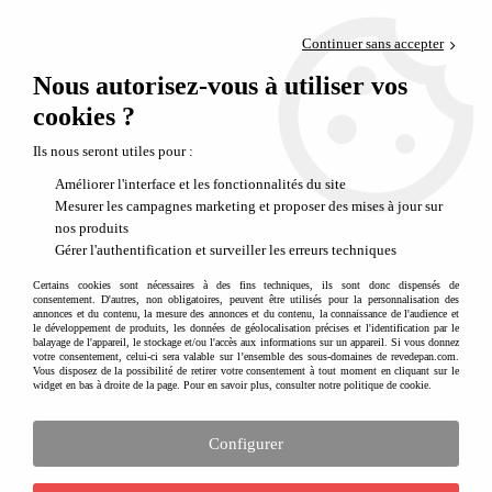
Paiement en 4x sans frais via PayPal
Continuer sans accepter
Livraison en relais offerte dès 69€
Nous autorisez-vous à utiliser vos
0
Départ de notre dépôt avant 14h
cookies ?
Ce qu'il faut savoir concernant l'utilisation des cookies
Ils nous seront utiles pour :
Notre site internet utilise des cookies.
Améliorer l'interface et les fonctionnalités du site
Mesurer les campagnes marketing et proposer des mises à jour sur
Il s'agit de petits fichiers texte enregistrés sur votre disque dur. Les cookies
nos produits
utilisés sur notre site nous permettent de vous proposer les services suivants :
Gérer l'authentification et surveiller les erreurs techniques
sauvegarde de panier, création de liste produits favoris, identification
simplifiée lors d'une nouvelle visite, collecte d'avis par TrustedShops. La
Certains cookies sont nécessaires à des fins techniques, ils sont donc dispensés de
consentement. D'autres, non obligatoires, peuvent être utilisés pour la personnalisation des
plupart des cookies sont destinés à permettre ou faciliter votre navigation et
annonces et du contenu, la mesure des annonces et du contenu, la connaissance de l'audience et
sont necessaires au fonctionnement de notre boutique en ligne.
le développement de produits, les données de géolocalisation précises et l'identification par le
balayage de l'appareil, le stockage et/ou l'accès aux informations sur un appareil. Si vous donnez
votre consentement, celui-ci sera valable sur l’ensemble des sous-domaines de revedepan.com.
L'utilisation de cookies, propres ou tiers, n'étant pas obligatoirement
Vous disposez de la possibilité de retirer votre consentement à tout moment en cliquant sur le
nécessaires au fonctionnement du site nécessite un consentement exprès de
widget en bas à droite de la page. Pour en savoir plus, consulter notre politique de cookie.
votre part. Vous pouvez manifester votre consentement ou vous opposer à
l'utilisation des cookies en paramétrant votre dispositif de connexion de
Configurer
manière appropriée. Reportez-vous pour cela notamment au guide
d'utilisation de votre navigateur.