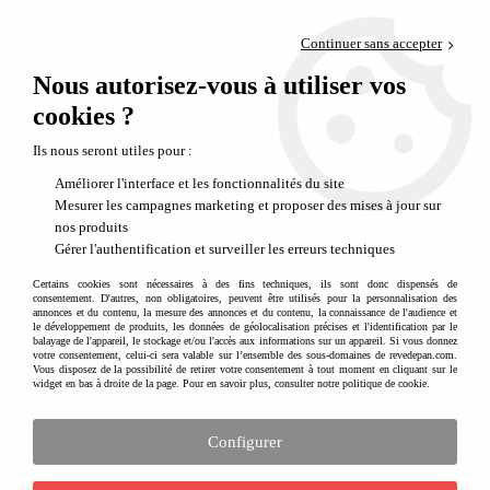
Paiement en 4x sans frais via PayPal
Continuer sans accepter
Livraison en relais offerte dès 69€
Nous autorisez-vous à utiliser vos
0
Départ de notre dépôt avant 14h
cookies ?
Ils nous seront utiles pour :
Améliorer l'interface et les fonctionnalités du site
Mesurer les campagnes marketing et proposer des mises à jour sur
nos produits
Gérer l'authentification et surveiller les erreurs techniques
Certains cookies sont nécessaires à des fins techniques, ils sont donc dispensés de
consentement. D'autres, non obligatoires, peuvent être utilisés pour la personnalisation des
annonces et du contenu, la mesure des annonces et du contenu, la connaissance de l'audience et
le développement de produits, les données de géolocalisation précises et l'identification par le
balayage de l'appareil, le stockage et/ou l'accès aux informations sur un appareil. Si vous donnez
votre consentement, celui-ci sera valable sur l’ensemble des sous-domaines de revedepan.com.
Vous disposez de la possibilité de retirer votre consentement à tout moment en cliquant sur le
widget en bas à droite de la page. Pour en savoir plus, consulter notre politique de cookie.
Configurer