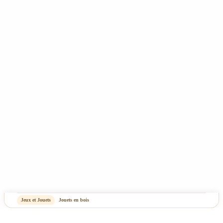
- Rêve de Pan - Tous droits réservés
CGV
Mentions Légales & Politique de confidentialité
Plan du site
-
OASIS Projet
OASIS Commerce
Jeux et Jouets
Jouets en bois