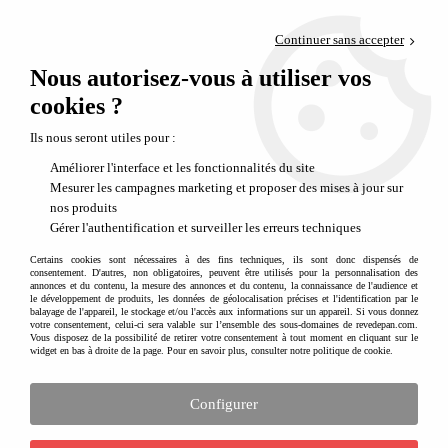
Paiement en 4x sans frais via PayPal
Continuer sans accepter
Livraison en relais offerte dès 69€
Nous autorisez-vous à utiliser vos
0
Départ de notre dépôt avant 14h
cookies ?
Ils nous seront utiles pour :
Améliorer l'interface et les fonctionnalités du site
Mesurer les campagnes marketing et proposer des mises à jour sur
nos produits
Gérer l'authentification et surveiller les erreurs techniques
Certains cookies sont nécessaires à des fins techniques, ils sont donc dispensés de
consentement. D'autres, non obligatoires, peuvent être utilisés pour la personnalisation des
annonces et du contenu, la mesure des annonces et du contenu, la connaissance de l'audience et
le développement de produits, les données de géolocalisation précises et l'identification par le
balayage de l'appareil, le stockage et/ou l'accès aux informations sur un appareil. Si vous donnez
votre consentement, celui-ci sera valable sur l’ensemble des sous-domaines de revedepan.com.
Vous disposez de la possibilité de retirer votre consentement à tout moment en cliquant sur le
widget en bas à droite de la page. Pour en savoir plus, consulter notre politique de cookie.
Configurer