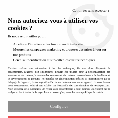
Paiement en 4x sans frais via PayPal
Continuer sans accepter
Livraison en relais offerte dès 69€
Nous autorisez-vous à utiliser vos
0
Départ de notre dépôt avant 14h
cookies ?
Ils nous seront utiles pour :
Améliorer l'interface et les fonctionnalités du site
Mesurer les campagnes marketing et proposer des mises à jour sur
nos produits
Gérer l'authentification et surveiller les erreurs techniques
Certains cookies sont nécessaires à des fins techniques, ils sont donc dispensés de
consentement. D'autres, non obligatoires, peuvent être utilisés pour la personnalisation des
annonces et du contenu, la mesure des annonces et du contenu, la connaissance de l'audience et
le développement de produits, les données de géolocalisation précises et l'identification par le
balayage de l'appareil, le stockage et/ou l'accès aux informations sur un appareil. Si vous donnez
votre consentement, celui-ci sera valable sur l’ensemble des sous-domaines de revedepan.com.
Vous disposez de la possibilité de retirer votre consentement à tout moment en cliquant sur le
widget en bas à droite de la page. Pour en savoir plus, consulter notre politique de cookie.
Configurer