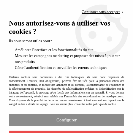
Paiement en 4x sans frais via PayPal
Continuer sans accepter
Livraison en relais offerte dès 69€
Nous autorisez-vous à utiliser vos
0
Départ de notre dépôt avant 14h
cookies ?
Appareils photo pour enfants - Simples, résistants et ludiques
Ils nous seront utiles pour :
Améliorer l'interface et les fonctionnalités du site
Mesurer les campagnes marketing et proposer des mises à jour sur
nos produits
11 articles sur
11
Gérer l'authentification et surveiller les erreurs techniques
Certains cookies sont nécessaires à des fins techniques, ils sont donc dispensés de
consentement. D'autres, non obligatoires, peuvent être utilisés pour la personnalisation des
annonces et du contenu, la mesure des annonces et du contenu, la connaissance de l'audience et
le développement de produits, les données de géolocalisation précises et l'identification par le
balayage de l'appareil, le stockage et/ou l'accès aux informations sur un appareil. Si vous donnez
votre consentement, celui-ci sera valable sur l’ensemble des sous-domaines de revedepan.com.
Vous disposez de la possibilité de retirer votre consentement à tout moment en cliquant sur le
widget en bas à droite de la page. Pour en savoir plus, consulter notre politique de cookie.
Configurer