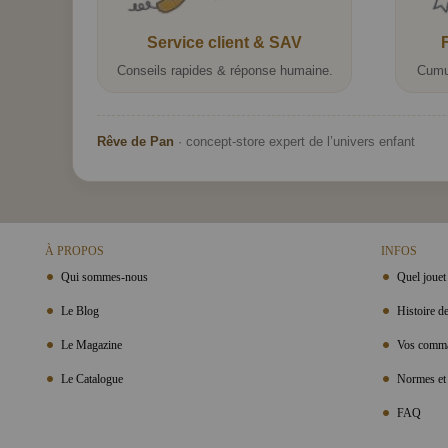
Service client & SAV
Conseils rapides & réponse humaine.
Cumu
Rêve de Pan
· concept-store expert de l’univers enfant
À PROPOS
INFOS
Qui sommes-nous
Quel jouet 
Le Blog
Histoire de
Le Magazine
Vos comma
Le Catalogue
Normes et 
FAQ