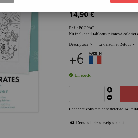
1
Avis
14
,
90
€
Réf. :
PCCPAC
Kit incluant 4 tableaux pirates à colorier 
Description
Livraison et Retour
En stock
Cet achat vous fera bénéficier de
14
Point
Demande de renseignement