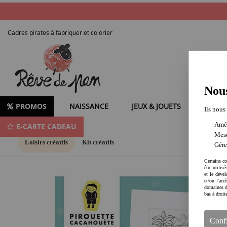
Cadres pirates à fabriquer et colorier
Nous
PROMOS
NAISSANCE
JEUX & JOUETS
LOISIR
Ils nous
Amél
E-CARTE CADEAU
Mesu
Loisirs créatifs
Kit créatifs
Gére
Certains co
être utilis
et le dével
et/ou l'ac
domaines d
bas à droit
Conf