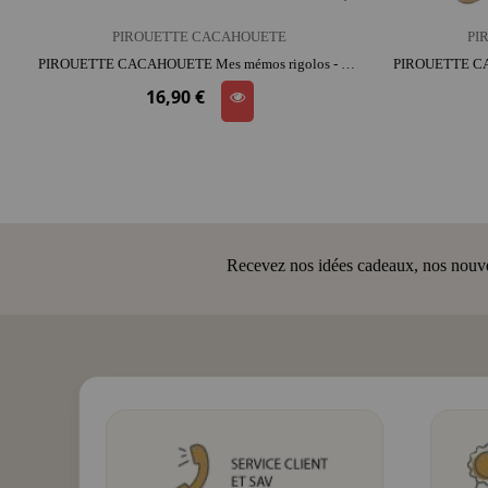
PIROUETTE CACAHOUETE
PI
PIROUETTE CACAHOUETE Mes mémos rigolos - L'animal et son empreinte | dès 4 ans | intergénérationnel | réflexion et observation
16,90 €
Recevez nos idées cadeaux, nos nouveau