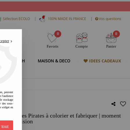
|
|
Sélection ECOLO
100% MADE IN FRANCE
Vos questions
0
0
cepter
Favoris
Compte
Panier
& HIGH TECH
MAISON & DECO
IDEES CADEAUX
res, peuvent
e l'audience
 le stockage
e des sous-
e widget en
adres Pirates à colorier et fabriquer | moment
on et précision
 tout