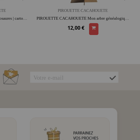
ETE
PIROUETTE CACAHOUETE
PIROUETTE CACAHOUETE Mes dinosaures | carton | papier | moment créatif apaisant | imagination et précision
PIROUETTE CACAHOUETE Mon arbre généalogique | carton | Dès 4 ans | moment créatif apaisant | moment convivial
12,00 €