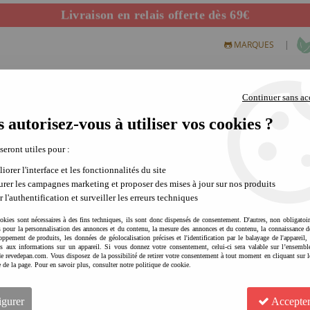
Livraison en relais offerte dès 69€
Départ de notre dépôt avant 14h
|
MARQUES
Continuer sans ac
 autorisez-vous à utiliser vos cookies ?
S CREATIFS
PLEIN AIR
SCIENCE & NATURE
MODE 
 seront utiles pour :
iorer l'interface et les fonctionnalités du site
rer les campagnes marketing et proposer des mises à jour sur nos produits
r l'authentification et surveiller les erreurs techniques
okies sont nécessaires à des fins techniques, ils sont donc dispensés de consentement. D'autres, non obligatoi
és pour la personnalisation des annonces et du contenu, la mesure des annonces et du contenu, la connaissance d
oppement de produits, les données de géolocalisation précises et l'identification par le balayage de l'appareil,
cès aux informations sur un appareil. Si vous donnez votre consentement, celui-ci sera valable sur l’ensembl
e revedepan.com. Vous disposez de la possibilité de retirer votre consentement à tout moment en cliquant sur l
e de la page. Pour en savoir plus, consulter notre politique de cookie.
PIROUETTE CACAHOUETE 4 c
créatif apaisant | imaginati
igurer
Accepter