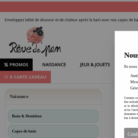
Enveloppez bébé de douceur et de chaleur après le bain avec nos capes de b
Nous
PROMOS
NAISSANCE
JEUX & JOUETS
LOISIR
Ils nous
Amél
E-CARTE CADEAU
Capes de bain bébé et enfant - Serviettes douces, absorbantes et confortables
Mesu
Gére
Naissance
Certains co
être utilis
et le dével
et/ou l'ac
domaines d
Bain & Dentition
bas à droit
Capes de bain
Conf