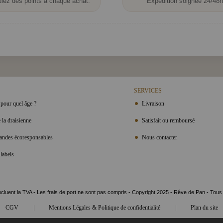
lez des points à chaque achat.
Expédition soignée 24/48h
SERVICES
pour quel âge ?
Livraison
 la draisienne
Satisfait ou remboursé
ndes écoresponsables
Nous contacter
labels
ncluent la TVA - Les frais de port ne sont pas compris - Copyright 2025 - Rêve de Pan - Tous
|
|
CGV
Mentions Légales & Politique de confidentialité
Plan du site