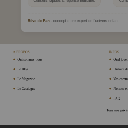
Conseils rapides & réponse humaine.
Cumu
Rêve de Pan
· concept-store expert de l’univers enfant
À PROPOS
INFOS
Qui sommes-nous
Quel jouet 
Le Blog
Histoire de
Le Magazine
Vos comma
Le Catalogue
Normes et 
FAQ
Tous nos prix i