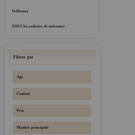
Veilleuses
TOUS les cadeaux de naissance
Filtrer par
Age
Couleur
Prix
Matière principale