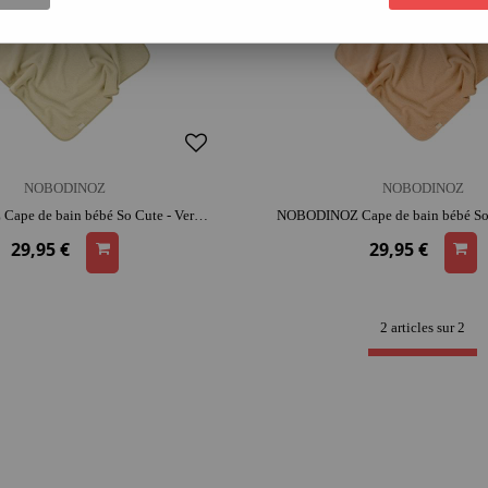
NOBODINOZ
NOBODINOZ
NOBODINOZ Cape de bain bébé So Cute - Vert | coton | dès la naissance | moment détente et complicité
29,95 €
29,95 €
2 articles sur
2