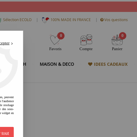
|
|
Sélection ECOLO
100% MADE IN FRANCE
Vos questions
0
0
cepter
Favoris
Compte
Panier
& HIGH TECH
MAISON & DECO
IDEES CADEAUX
res, peuvent
e l'audience
 le stockage
e des sous-
e widget en
 tout