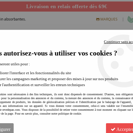
Livraison en relais offerte dès 69€
Départ de notre dépôt avant 14h
ain absorbantes.
|
MARQUES
Continuer sans ac
 autorisez-vous à utiliser vos cookies ?
S CREATIFS
PLEIN AIR
SCIENCE & NATURE
MODE 
 seront utiles pour :
iorer l'interface et les fonctionnalités du site
 après le bain
rer les campagnes marketing et proposer des mises à jour sur nos produits
r l'authentification et surveiller les erreurs techniques
2 articles sur
2
okies sont nécessaires à des fins techniques, ils sont donc dispensés de consentement. D'autres, non obligatoi
és pour la personnalisation des annonces et du contenu, la mesure des annonces et du contenu, la connaissance d
oppement de produits, les données de géolocalisation précises et l'identification par le balayage de l'appareil,
cès aux informations sur un appareil. Si vous donnez votre consentement, celui-ci sera valable sur l’ensembl
e revedepan.com. Vous disposez de la possibilité de retirer votre consentement à tout moment en cliquant sur l
e de la page. Pour en savoir plus, consulter notre politique de cookie.
igurer
Accepter