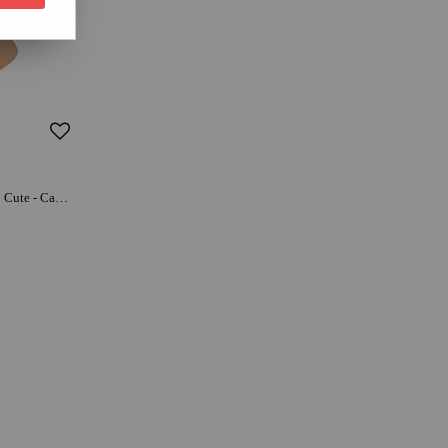
NOBODINOZ Cape de bain bébé So Cute - Camel | coton | dès la naissance | moment détente et complicité