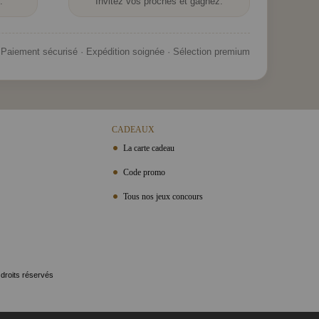
.
Invitez vos proches et gagnez.
Paiement sécurisé · Expédition soignée · Sélection premium
CADEAUX
La carte cadeau
Code promo
Tous nos jeux concours
 droits réservés