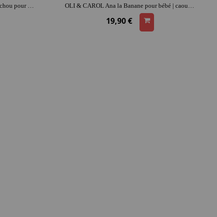
OLI & CAROL Kendal la feuille de chou pour bébé | caoutchouc | dès la naissance | dentition | moment détente et complicité
OLI & CAROL Ana la Banane pour bébé | caoutchouc | dès la naissance | dentition | moment détente et complicité
19,90 €