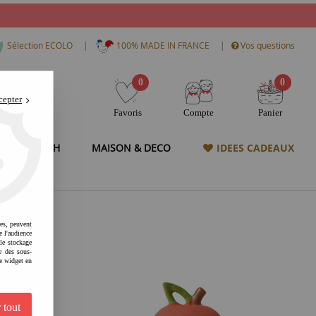
|
|
Sélection ECOLO
100% MADE IN FRANCE
Vos questions
0
0
cepter
Favoris
Compte
Panier
& HIGH TECH
MAISON & DECO
IDEES CADEAUX
res, peuvent
e l'audience
 le stockage
e des sous-
e widget en
 tout