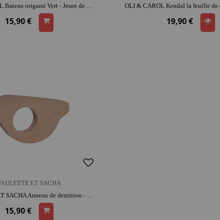
OLI & CAROL Bateau origami Vert - Jouet de bain | caoutchouc | moment détente et complicité
15,90 €
19,90 €
PAULETTE ET SACHA
PAULETTE ET SACHA Anneau de dentition - Jeu d'éveil - Mésange | bois | dès 3 ans | look rétro
15,90 €