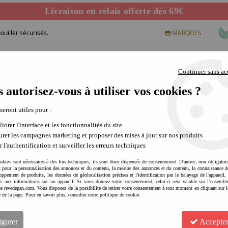
Livraison en relais offerte dès 69€
Départ de notre dépôt avant 14h
uiller sécurisés.
|
MARQUES
Continuer sans ac
 autorisez-vous à utiliser vos cookies ?
S CREATIFS
PLEIN AIR
SCIENCE & NATURE
MODE 
 seront utiles pour :
iorer l'interface et les fonctionnalités du site
ons pour soulager
rer les campagnes marketing et proposer des mises à jour sur nos produits
r l'authentification et surveiller les erreurs techniques
13 articles sur
13
okies sont nécessaires à des fins techniques, ils sont donc dispensés de consentement. D'autres, non obligatoi
és pour la personnalisation des annonces et du contenu, la mesure des annonces et du contenu, la connaissance d
oppement de produits, les données de géolocalisation précises et l'identification par le balayage de l'appareil,
cès aux informations sur un appareil. Si vous donnez votre consentement, celui-ci sera valable sur l’ensembl
e revedepan.com. Vous disposez de la possibilité de retirer votre consentement à tout moment en cliquant sur l
e de la page. Pour en savoir plus, consulter notre politique de cookie.
igurer
Accepter