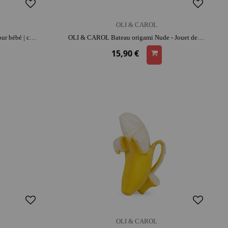
OLI & CAROL
OLI & CAROL Wally la Pastèque pour bébé | caoutchouc | dès la naissance | dentition | moment détente et complicité
OLI & CAROL Bateau origami Nude - Jouet de bain | caoutchouc | moment détente et complicité
15,90 €
OLI & CAROL