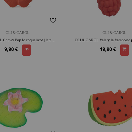
OLI & CAROL
OLI & CAROL
OLI & CAROL Chewy Pop le coquelicot | latex | dès la naissance | dentition | moment détente et complicité
9,90 €
19,90 €