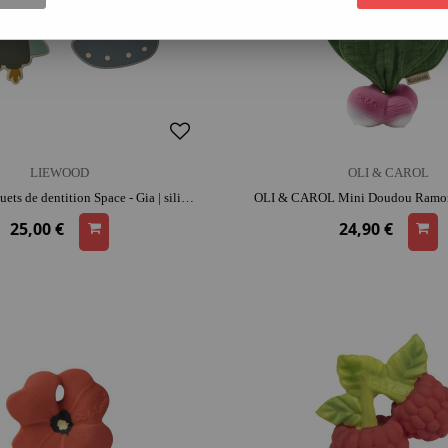
LIEWOOD
OLI & CAROL
LIEWOOD Jouets de dentition Space - Gia | silicone | entretien facile | 1er âge
25,00 €
24,90 €