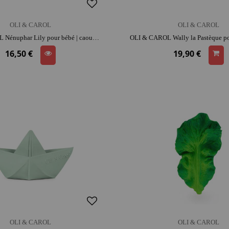
OLI & CAROL
OLI & CAROL
OLI & CAROL Nénuphar Lily pour bébé | caoutchouc | dès la naissance | dentition | moment détente et complicité
16,50 €
19,90 €
OLI & CAROL
OLI & CAROL