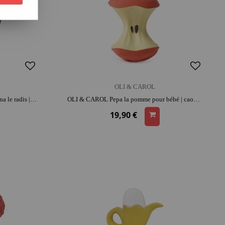
OLI & CAROL
OLI & CAROL Mini Doudou Ramona le radis | latex | dès la naissance | dentition | moment détente et complicité
OLI & CAROL Pepa la pomme pour bébé | caoutchouc | dès la naissance | dentition | moment détente et complicité
19,90 €