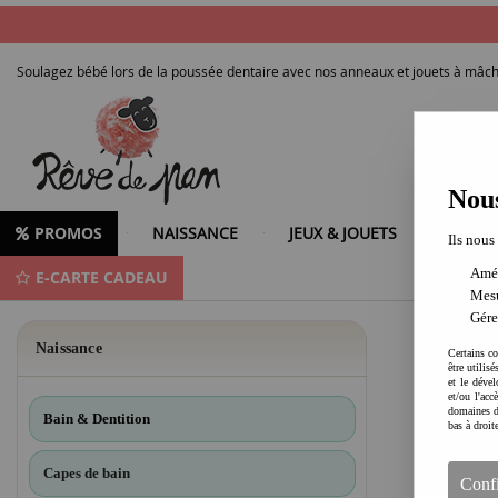
Soulagez bébé lors de la poussée dentaire avec nos anneaux et jouets à mâcho
Nous
PROMOS
NAISSANCE
JEUX & JOUETS
LOISIR
Ils nous
Amél
E-CARTE CADEAU
Accessoires de dentition pour bébé - Anneaux, jouets à mâchouiller et soluti
Mesu
Gére
Naissance
Certains co
être utilis
et le dével
et/ou l'ac
domaines d
Bain & Dentition
bas à droit
Capes de bain
Conf