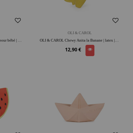
OLI & CAROL
OLI & CAROL Valery la framboise pour bébé | caoutchouc | dès la naissance | moment détente et complicité
OLI & CAROL Chewy Anita la Banane | latex | dès la naissance | dentition | moment détente et complicité
12,90 €