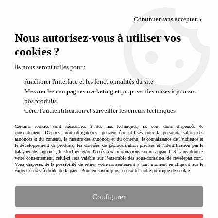
Paiement en 4x sans frais via PayPal
Continuer sans accepter
Livraison en relais offerte dès 69€
Nous autorisez-vous à utiliser vos
0
Départ de notre dépôt avant 14h
cookies ?
Ils nous seront utiles pour :
Améliorer l'interface et les fonctionnalités du site
Mesurer les campagnes marketing et proposer des mises à jour sur
nos produits
Gérer l'authentification et surveiller les erreurs techniques
Certains cookies sont nécessaires à des fins techniques, ils sont donc dispensés de
consentement. D'autres, non obligatoires, peuvent être utilisés pour la personnalisation des
annonces et du contenu, la mesure des annonces et du contenu, la connaissance de l'audience et
le développement de produits, les données de géolocalisation précises et l'identification par le
balayage de l'appareil, le stockage et/ou l'accès aux informations sur un appareil. Si vous donnez
votre consentement, celui-ci sera valable sur l’ensemble des sous-domaines de revedepan.com.
Vous disposez de la possibilité de retirer votre consentement à tout moment en cliquant sur le
widget en bas à droite de la page. Pour en savoir plus, consulter notre politique de cookie.
Le grand concours Anniversaire
Configurer
CONCOURS TERMINE - Les gagnants sont contactés par
email