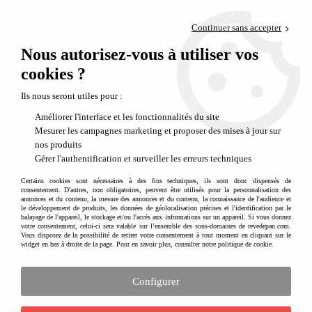
Paiement en 4x sans frais via PayPal
Continuer sans accepter
Livraison en relais offerte dès 69€
Nous autorisez-vous à utiliser vos
0
Départ de notre dépôt avant 14h
cookies ?
Ils nous seront utiles pour :
Améliorer l'interface et les fonctionnalités du site
Mesurer les campagnes marketing et proposer des mises à jour sur
nos produits
Gérer l'authentification et surveiller les erreurs techniques
Certains cookies sont nécessaires à des fins techniques, ils sont donc dispensés de
consentement. D'autres, non obligatoires, peuvent être utilisés pour la personnalisation des
annonces et du contenu, la mesure des annonces et du contenu, la connaissance de l'audience et
le développement de produits, les données de géolocalisation précises et l'identification par le
balayage de l'appareil, le stockage et/ou l'accès aux informations sur un appareil. Si vous donnez
votre consentement, celui-ci sera valable sur l’ensemble des sous-domaines de revedepan.com.
Vous disposez de la possibilité de retirer votre consentement à tout moment en cliquant sur le
widget en bas à droite de la page. Pour en savoir plus, consulter notre politique de cookie.
Configurer