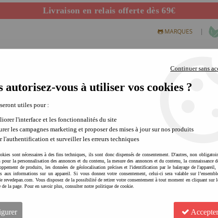
Livraison en relais offerte dès 69€
Départ de notre dépôt avant 14h
|
MARQUES
Continuer sans ac
 autorisez-vous à utiliser vos cookies ?
S CREATIFS
PLEIN AIR
SCIENCE & NATURE
MODE 
 seront utiles pour :
iorer l'interface et les fonctionnalités du site
rer les campagnes marketing et proposer des mises à jour sur nos produits
r l'authentification et surveiller les erreurs techniques
okies sont nécessaires à des fins techniques, ils sont donc dispensés de consentement. D'autres, non obligatoi
és pour la personnalisation des annonces et du contenu, la mesure des annonces et du contenu, la connaissance d
oppement de produits, les données de géolocalisation précises et l'identification par le balayage de l'appareil,
cès aux informations sur un appareil. Si vous donnez votre consentement, celui-ci sera valable sur l’ensembl
e revedepan.com. Vous disposez de la possibilité de retirer votre consentement à tout moment en cliquant sur l
e de la page. Pour en savoir plus, consulter notre politique de cookie.
MARC VIDAL 18 jeux de ficel
8
Avis
igurer
Accepter