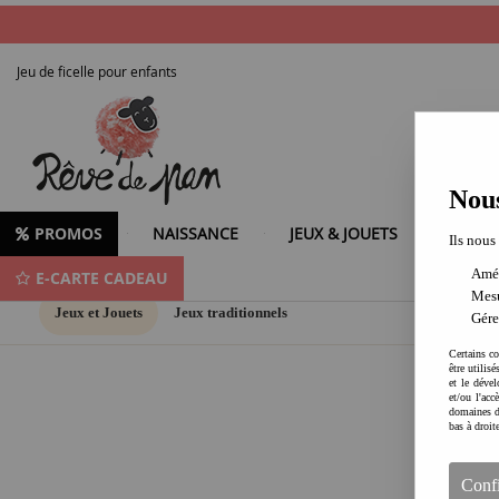
Jeu de ficelle pour enfants
Nous
PROMOS
NAISSANCE
JEUX & JOUETS
LOISIR
Ils nous
Amél
E-CARTE CADEAU
Mesu
Jeux et Jouets
Jeux traditionnels
Gére
Certains co
être utilis
et le dével
et/ou l'ac
domaines d
bas à droit
Conf