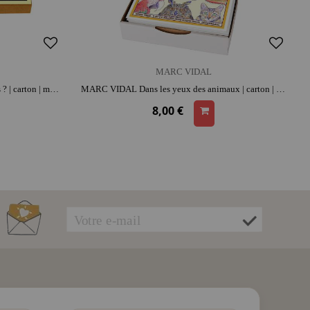
MARC VIDAL
MARC VIDAL Connais-tu les planètes ? | carton | moment convivial et intergénérationnel | jeu éducatif
MARC VIDAL Dans les yeux des animaux | carton | dès 6 ans | format poche | nature
8,00 €