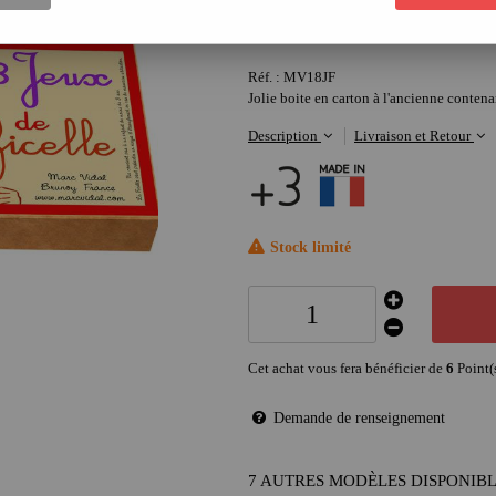
6
,
90
€
Réf. :
MV18JF
Jolie boite en carton à l'ancienne contena
Description
Livraison et Retour
Stock limité
Cet achat vous fera bénéficier de
6
Point(
Demande de renseignement
7 AUTRES MODÈLES DISPONIB