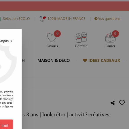
|
|
Sélection ECOLO
100% MADE IN FRANCE
Vos questions
0
0
cepter
Favoris
Compte
Panier
& HIGH TECH
MAISON & DECO
IDEES CADEAUX
res, peuvent
e l'audience
 le stockage
e des sous-
e widget en
le | dès 3 ans | look rétro | activité créatives
 tout