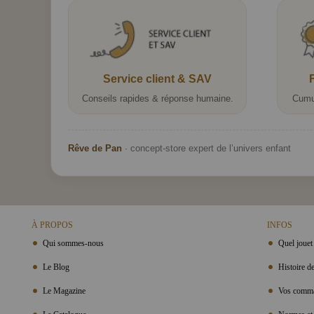
Service client & SAV
Conseils rapides & réponse humaine.
Cumu
Rêve de Pan
· concept-store expert de l’univers enfant
À PROPOS
INFOS
Qui sommes-nous
Quel jouet 
Le Blog
Histoire de
Le Magazine
Vos comma