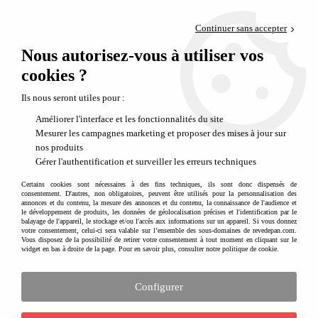
Paiement en 4x sans frais via PayPal
Continuer sans accepter
Livraison en relais offerte dès 69€
Nous autorisez-vous à utiliser vos
0
Départ de notre dépôt avant 14h
cookies ?
Ils nous seront utiles pour :
Améliorer l'interface et les fonctionnalités du site
Mesurer les campagnes marketing et proposer des mises à jour sur
nos produits
Gérer l'authentification et surveiller les erreurs techniques
Certains cookies sont nécessaires à des fins techniques, ils sont donc dispensés de
consentement. D'autres, non obligatoires, peuvent être utilisés pour la personnalisation des
annonces et du contenu, la mesure des annonces et du contenu, la connaissance de l'audience et
le développement de produits, les données de géolocalisation précises et l'identification par le
balayage de l'appareil, le stockage et/ou l'accès aux informations sur un appareil. Si vous donnez
votre consentement, celui-ci sera valable sur l’ensemble des sous-domaines de revedepan.com.
Vous disposez de la possibilité de retirer votre consentement à tout moment en cliquant sur le
widget en bas à droite de la page. Pour en savoir plus, consulter notre politique de cookie.
Configurer