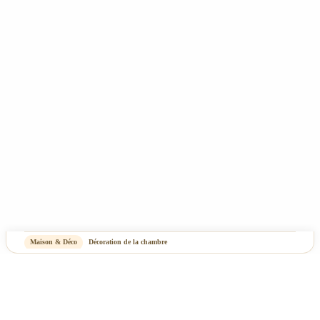
Mentions Légales & Politique de confidentialité
Plan du site
-
OASIS Projet
OASIS Commerce
Maison & Déco
Décoration de la chambre