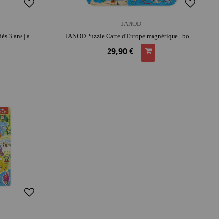
JANOD
JANOD Pétanque Applepop | bois | dès 3 ans | activité plein air | coordination et confiance | moment convivial
JANOD Puzzle Carte d'Europe magnétique | bois | dès 7 ans | concentration et repérage spatial | jeu éducatif
29,90 €