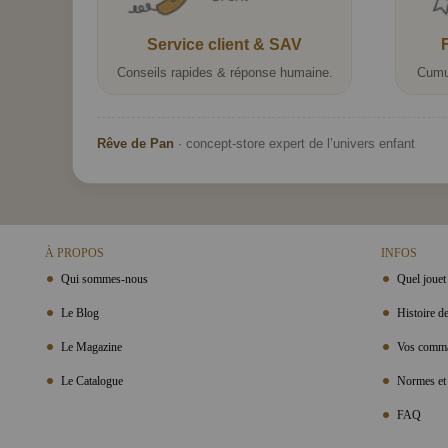
Service client & SAV
Conseils rapides & réponse humaine.
Cumu
Rêve de Pan
· concept-store expert de l’univers enfant
À PROPOS
INFOS
Qui sommes-nous
Quel jouet 
Le Blog
Histoire de
Le Magazine
Vos comma
Le Catalogue
Normes et 
FAQ