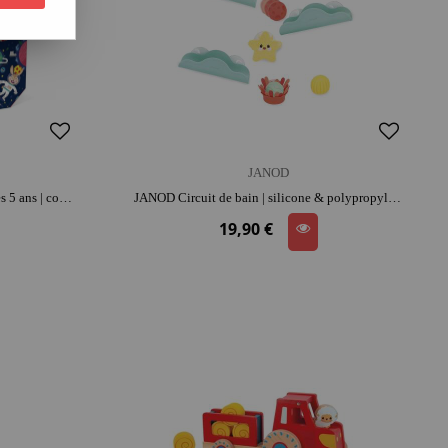
JANOD
JANOD Puzzle Fusées 54 pièces | dès 5 ans | concentration et repérage spatial | jeu éducatif
JANOD Circuit de bain | silicone & polypropylène | moment détente
19,90 €