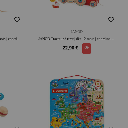
JANOD
JANOD Vache à promener | dès 12 mois | coordination et motricité
JANOD Tracteur à tirer | dès 12 mois | coordination et motricité
22,90 €