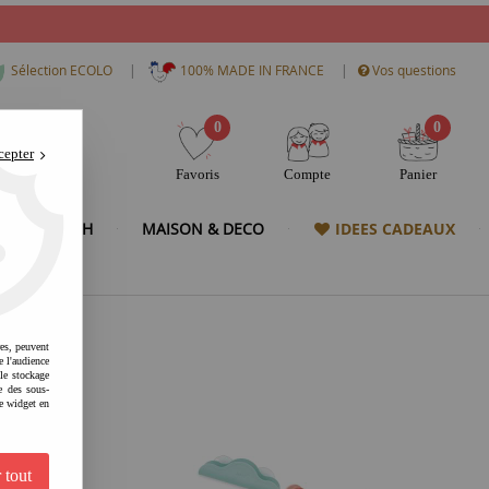
|
|
Sélection ECOLO
100% MADE IN FRANCE
Vos questions
0
0
cepter
Favoris
Compte
Panier
& HIGH TECH
MAISON & DECO
IDEES CADEAUX
res, peuvent
e l'audience
 le stockage
e des sous-
e widget en
 tout