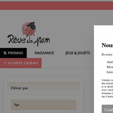
Nous
PROMOS
NAISSANCE
JEUX & JOUETS
LOISIR
Ils nous
Amél
E-CARTE CADEAU
Janod
Mesu
Gére
Certains co
être utilis
et le dével
Filtrer par
et/ou l'ac
domaines d
bas à droit
Age
Conf