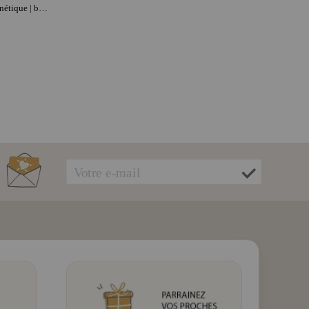
JANOD Puzzle Carte de France magnétique | bois | dès 3 ans | concentration et repérage spatial | jeu éducatif