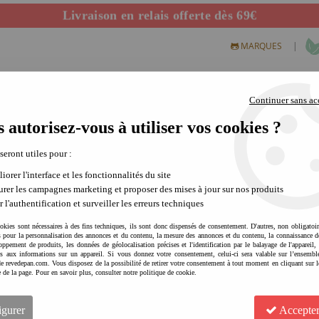
Livraison en relais offerte dès 69€
Départ de notre dépôt avant 14h
|
MARQUES
Continuer sans ac
 autorisez-vous à utiliser vos cookies ?
S CREATIFS
PLEIN AIR
SCIENCE & NATURE
MODE 
 seront utiles pour :
iorer l'interface et les fonctionnalités du site
rer les campagnes marketing et proposer des mises à jour sur nos produits
r l'authentification et surveiller les erreurs techniques
11 articles sur
11
okies sont nécessaires à des fins techniques, ils sont donc dispensés de consentement. D'autres, non obligatoi
és pour la personnalisation des annonces et du contenu, la mesure des annonces et du contenu, la connaissance d
oppement de produits, les données de géolocalisation précises et l'identification par le balayage de l'appareil,
cès aux informations sur un appareil. Si vous donnez votre consentement, celui-ci sera valable sur l’ensembl
e revedepan.com. Vous disposez de la possibilité de retirer votre consentement à tout moment en cliquant sur l
e de la page. Pour en savoir plus, consulter notre politique de cookie.
igurer
Accepter