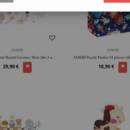
JANOD
JANOD
JANOD Mallette Beauté Licorne | Bois |dès 3 ans | gestes du quotidien | jeu imitation
29,90 €
18,90 €