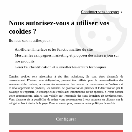
Paiement en 4x sans frais via PayPal
Continuer sans accepter
Livraison en relais offerte dès 69€
Nous autorisez-vous à utiliser vos
0
Départ de notre dépôt avant 14h
cookies ?
Pourquoi choisir des objets en silicone plutôt qu'en plastique ?
Ils nous seront utiles pour :
Pourquoi préférer des produits en silicone ?
Améliorer l'interface et les fonctionnalités du site
Mesurer les campagnes marketing et proposer des mises à jour sur
nos produits
Gérer l'authentification et surveiller les erreurs techniques
Certains cookies sont nécessaires à des fins techniques, ils sont donc dispensés de
consentement. D'autres, non obligatoires, peuvent être utilisés pour la personnalisation des
annonces et du contenu, la mesure des annonces et du contenu, la connaissance de l'audience et
le développement de produits, les données de géolocalisation précises et l'identification par le
balayage de l'appareil, le stockage et/ou l'accès aux informations sur un appareil. Si vous donnez
votre consentement, celui-ci sera valable sur l’ensemble des sous-domaines de revedepan.com.
Vous disposez de la possibilité de retirer votre consentement à tout moment en cliquant sur le
widget en bas à droite de la page. Pour en savoir plus, consulter notre politique de cookie.
Dans l’univers de l’enfance on entend souvent parler de produits en silicone.
Alors, en quoi cette matière est-elle intéressante ? Peut-elle être nocive ?
Configurer
Pour commencer, qu'est-ce que le silicone exactement
?