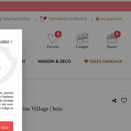
|
|
Sélection ECOLO
100% MADE IN FRANCE
Vos questions
0
0
cepter
Favoris
Compte
Panier
& HIGH TECH
MAISON & DECO
IDEES CADEAUX
res, peuvent
e l'audience
 le stockage
e des sous-
Collection Village | bois
e widget en
 tout