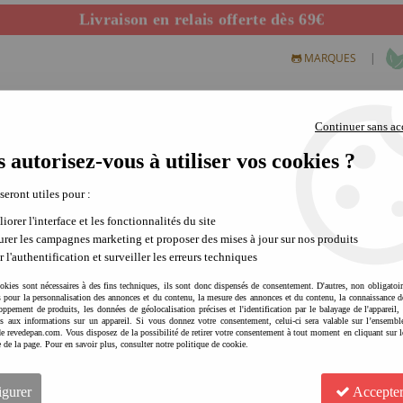
Livraison en relais offerte dès 69€
Départ de notre dépôt avant 14h
|
MARQUES
Continuer sans ac
 autorisez-vous à utiliser vos cookies ?
S CREATIFS
PLEIN AIR
SCIENCE & NATURE
MODE 
 seront utiles pour :
iorer l'interface et les fonctionnalités du site
rer les campagnes marketing et proposer des mises à jour sur nos produits
r l'authentification et surveiller les erreurs techniques
okies sont nécessaires à des fins techniques, ils sont donc dispensés de consentement. D'autres, non obligatoi
és pour la personnalisation des annonces et du contenu, la mesure des annonces et du contenu, la connaissance d
oppement de produits, les données de géolocalisation précises et l'identification par le balayage de l'appareil,
cès aux informations sur un appareil. Si vous donnez votre consentement, celui-ci sera valable sur l’ensembl
LIEWOOD Camion en bois - 
e revedepan.com. Vous disposez de la possibilité de retirer votre consentement à tout moment en cliquant sur l
e de la page. Pour en savoir plus, consulter notre politique de cookie.
1
Avis
igurer
Accepter
17
,
50
€