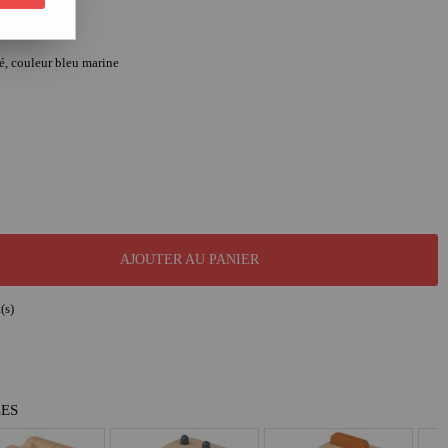
é, couleur bleu marine
AJOUTER AU PANIER
(s)
LES