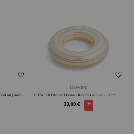
LIEWOOD
50 ml | inox
LIEWOOD Bouée Donna - Rayures Jojoba - 90 cm | dès 3 ans | activité plein air | facile à transporter | jeu de plage
33,00 €