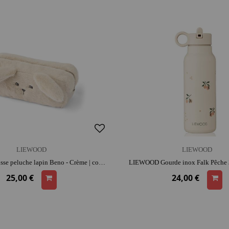
LIEWOOD
LIEWOOD
LIEWOOD Trousse peluche lapin Beno - Crème | coton | format poche | réconfort et attachement | range-jouets malin
LIEWOOD Gourde inox Falk Pêche 3
25,00 €
24,00 €