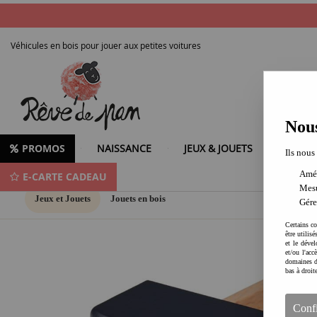
Véhicules en bois pour jouer aux petites voitures
Nous
PROMOS
NAISSANCE
JEUX & JOUETS
LOISIR
Ils nous
Amél
E-CARTE CADEAU
Mesu
Jeux et Jouets
Jouets en bois
Gére
Certains co
être utilis
et le dével
et/ou l'ac
domaines d
bas à droit
Conf