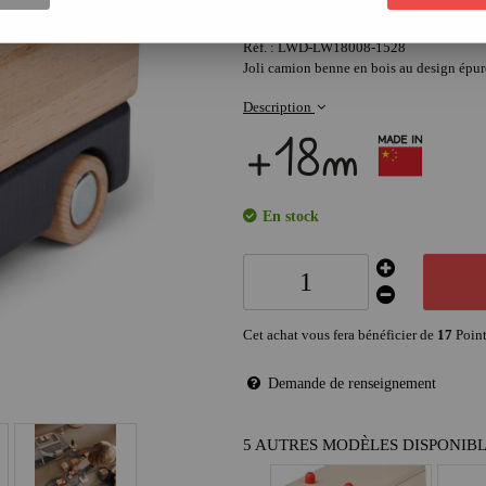
Réf. :
LWD-LW18008-1528
Joli camion benne en bois au design épur
Description
En stock
Cet achat vous fera bénéficier de
17
Point
Demande de renseignement
5 AUTRES MODÈLES DISPONIB