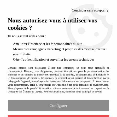
Paiement en 4x sans frais via PayPal
Continuer sans accepter
Livraison en relais offerte dès 69€
Nous autorisez-vous à utiliser vos
0
Départ de notre dépôt avant 14h
cookies ?
Ils nous seront utiles pour :
Améliorer l'interface et les fonctionnalités du site
Mesurer les campagnes marketing et proposer des mises à jour sur
nos produits
Gérer l'authentification et surveiller les erreurs techniques
Certains cookies sont nécessaires à des fins techniques, ils sont donc dispensés de
consentement. D'autres, non obligatoires, peuvent être utilisés pour la personnalisation des
annonces et du contenu, la mesure des annonces et du contenu, la connaissance de l'audience et
le développement de produits, les données de géolocalisation précises et l'identification par le
balayage de l'appareil, le stockage et/ou l'accès aux informations sur un appareil. Si vous donnez
votre consentement, celui-ci sera valable sur l’ensemble des sous-domaines de revedepan.com.
Vous disposez de la possibilité de retirer votre consentement à tout moment en cliquant sur le
widget en bas à droite de la page. Pour en savoir plus, consulter notre politique de cookie.
Configurer