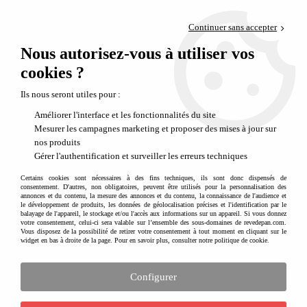
Paiement en 4x sans frais via PayPal
Continuer sans accepter
Livraison en relais offerte dès 69€
Nous autorisez-vous à utiliser vos
0
Départ de notre dépôt avant 14h
cookies ?
Ils nous seront utiles pour :
Améliorer l'interface et les fonctionnalités du site
Mesurer les campagnes marketing et proposer des mises à jour sur
nos produits
Gérer l'authentification et surveiller les erreurs techniques
Certains cookies sont nécessaires à des fins techniques, ils sont donc dispensés de
consentement. D'autres, non obligatoires, peuvent être utilisés pour la personnalisation des
annonces et du contenu, la mesure des annonces et du contenu, la connaissance de l'audience et
le développement de produits, les données de géolocalisation précises et l'identification par le
balayage de l'appareil, le stockage et/ou l'accès aux informations sur un appareil. Si vous donnez
votre consentement, celui-ci sera valable sur l’ensemble des sous-domaines de revedepan.com.
Vous disposez de la possibilité de retirer votre consentement à tout moment en cliquant sur le
widget en bas à droite de la page. Pour en savoir plus, consulter notre politique de cookie.
Configurer